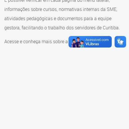
É possível verificar em cada página do menu lateral,
Cadastramento Escolar
informações sobre cursos, normativas internas da SME,
Consulta ao acervo
Cadastro Online
atividades pedagógicas e documentos para a equipe
Educação e Cultura
gestora, facilitando o trabalho dos servidores de Curitiba.
Portal ICS Instituto Curitiba de
Saúde
Faróis do Saber e Inovação
Acesse e conheça mais sobre a SME.
Portal Aprendere
Linhas do Conhecimento
Portal do Servidor
Materiais e referenciais
Coordenadoria de Educação
Infantil
Cadernos Pedagógicos
Parâmetros de Qualidade
Currículo da Educação
Infantil