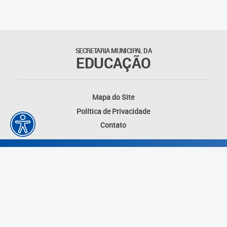
Outros documentos
Coordenadoria de Ensino
SECRETARIA MUNICIPAL DA
Fundamental
EDUCAÇÃO
Gerência de Currículo
Mapa do Site
Gerência de Educação de
Política de Privacidade
Jovens e Adultos
Contato
Gerência de Educação
Integral
Gerência de Gestão
Escolar
Núcleo de Mídias Educacionais
Desenvolvido por: Instituto das Cidades