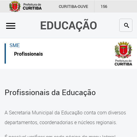
×
×
CURITIBA-OUVE
156
INFORMAÇÃO
SECRETARIAS
EDUCAÇÃO
Inicial
Inicial
Secretaria
Inicial
SME
Profissionais da educação
Secretaria
Profissionais
Crianças e estudantes
Links Úteis
Comunidade
Profissionais da educação
Profissionais da Educação
Contato
Crianças e estudantes
Links
Comunidade
A Secretaria Municipal da Educação conta com diversos
úteis
Contato
departamentos, coordenadorias e núcleos regionais.
Portal da Prefeitura de Curitiba
Comunidade Escola