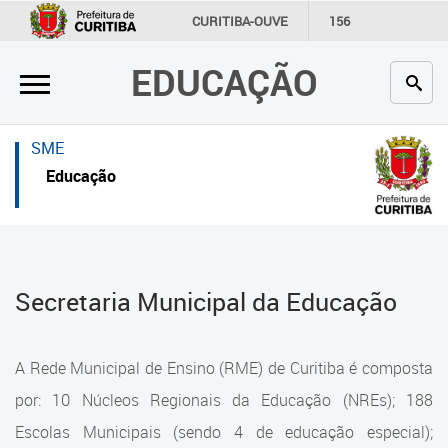
×
×
CURITIBA-OUVE
156
INFORMAÇÃO
SECRETARIAS
EDUCAÇÃO
Inicial
Inicial
Secretaria
Inicial
SME
Profissionais da educação
Secretaria
Educação
Crianças e estudantes
Links Úteis
Comunidade
Profissionais da educação
Secretaria Municipal da Educação
Contato
Crianças e estudantes
Links
Comunidade
A Rede Municipal de Ensino (RME) de Curitiba é composta
úteis
Contato
por: 10 Núcleos Regionais da Educação (NREs); 188
Portal da Prefeitura de Curitiba
Escolas Municipais (sendo 4 de educação especial);
Estrutura da Secretaria