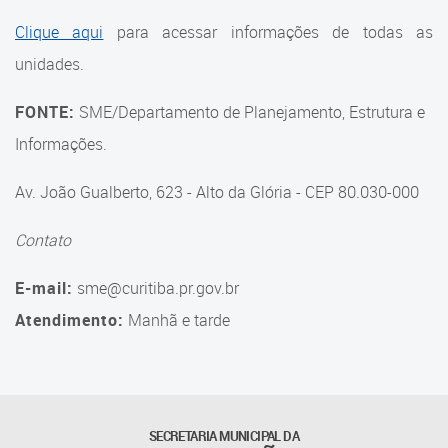
Suporte aos Contratos
Clique aqui
para acessar informações de todas as
unidades.
Gerência de Segurança
Monitorada
FONTE:
SME/Departamento de Planejamento, Estrutura e
Gerência de Transporte
Informações.
Escolar e Frota SME
Av. João Gualberto, 623 - Alto da Glória - CEP 80.030-000
Gerência de Transporte para
a Educação Especial - SITES
Contato
Gerência de Informação e
E-mail:
sme@curitiba.pr.gov.br
Tecnologia
Atendimento:
Manhã e tarde
Coordenadoria de
Alimentação Escolar
Fale Conosco
SECRETARIA MUNICIPAL DA