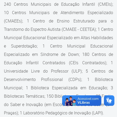
Cadastramento Escolar
240 Centros Municipais de Educação Infantil (CMEIs);
Estrutura da Secretaria
10 Centros Municipais de Atendimento Especializado
Cadastro Online
(CMAEEs); 1 Centro de Ensino Estruturado para o
Superintendência Executiva
Portal ICS Instituto Curitiba de
Transtorno do Espectro Autista (CMAEE - CEETEA); 1 Centro
Saúde
Superintendência Executiva
Municipal Educacional Especializado em Altas Habilidades
Portal Aprendere
Departamento de Logística
e Superdotação; 1 Centro Municipal Educacional
Especializado em Síndrome de Down; 180 Centros de
Portal do Servidor
Departamento de Logística
Educação Infantil Contratados (CEIs Contratados); 1
Gerência de Almoxarifado
Universidade Livre do Professor (ULP); 5 Centros de
Desenvolvimento Profissional (CDPs); 1 Biblioteca
Gerência de Aquisição e
Gestão Contratual de
Municipal; 1 Biblioteca Especializada em Educação; 3
Serviços
Bibliotecas Temáticas; 150 Bibliotecas Escolares; 32 Faróis
do Saber e Inovação (em Escolas); 9 Faróis do Saber (em
Gerência de Contratos
Praças); 1 Laboratório Pedagógico de Inovação (LAPI).
Gerência de Limpeza e