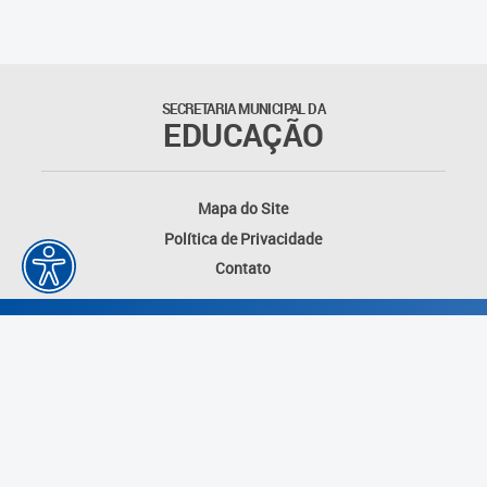
Matrículas
Núcleo de Mídias Educacionais
SECRETARIA MUNICIPAL DA
EDUCAÇÃO
Rede Municipal de Bibliotecas
Telegramática
Mapa do Site
Política de Privacidade
Transporte Escolar
Contato
Desenvolvido por: Instituto das Cidades