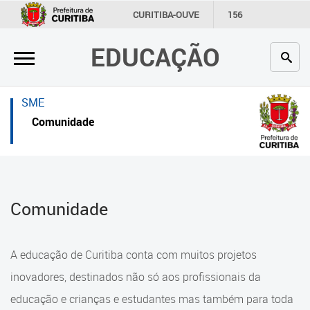
×
×
CURITIBA-OUVE
156
INFORMAÇÃO
SECRETARIAS
EDUCAÇÃO
Inicial
Inicial
Secretaria
Inicial
SME
Profissionais da educação
Secretaria
Comunidade
Crianças e estudantes
Links Úteis
Comunidade
Profissionais da educação
Comunidade
Contato
Crianças e estudantes
Links
Comunidade
A educação de Curitiba conta com muitos projetos
úteis
Contato
inovadores, destinados não só aos profissionais da
Portal da Prefeitura de Curitiba
educação e crianças e estudantes mas também para toda
Alimentação Escolar