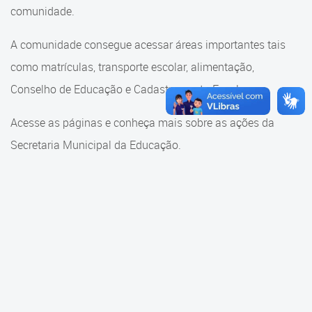
Cadastramento Escolar
comunidade.
Cadastramento Escolar
Cadastro Online
A comunidade consegue acessar áreas importantes tais
Comunidade Escola
como matrículas, transporte escolar, alimentação,
Portal ICS Instituto Curitiba de
Saúde
Conselho de Educação e Cadastramento Escolar.
Conselho Municipal de
Educação
Portal Aprendere
Acesse as páginas e conheça mais sobre as ações da
Consulta ao acervo
Secretaria Municipal da Educação.
Portal do Servidor
Credenciamento
Educação e Cultura
Faróis do Saber e Inovação
Histórico e Transferência
Escolar
Mama Nenê