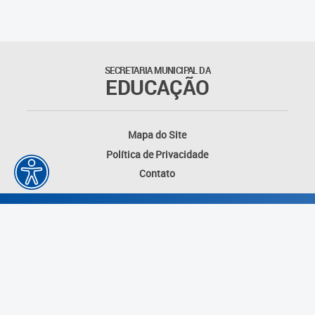
Matrículas
Núcleo de Mídias Educacionais
SECRETARIA MUNICIPAL DA
EDUCAÇÃO
Rede Municipal de Bibliotecas
Telegramática
Mapa do Site
Política de Privacidade
Transporte Escolar
Contato
Desenvolvido por: Instituto das Cidades