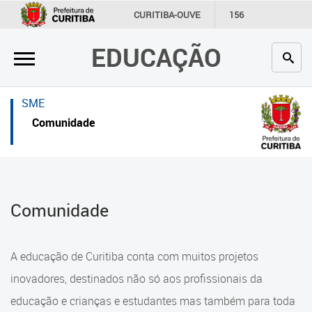
×
×
CURITIBA-OUVE
156
INFORMAÇÃO
SECRETARIAS
EDUCAÇÃO
Inicial
Inicial
Secretaria
Inicial
SME
Profissionais da educação
Secretaria
Comunidade
Crianças e estudantes
Links Úteis
Comunidade
Profissionais da educação
Comunidade
Contato
Crianças e estudantes
Links
Comunidade
A educação de Curitiba conta com muitos projetos
úteis
Contato
inovadores, destinados não só aos profissionais da
Portal da Prefeitura de Curitiba
educação e crianças e estudantes mas também para toda
Alimentação Escolar