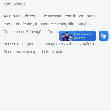
Cadastramento Escolar
comunidade.
Cadastramento Escolar
Cadastro Online
A comunidade consegue acessar áreas importantes tais
Comunidade Escola
como matrículas, transporte escolar, alimentação,
Portal ICS Instituto Curitiba de
Saúde
Conselho de Educação e Cadastramento Escolar.
Conselho Municipal de
Educação
Portal Aprendere
Acesse as páginas e conheça mais sobre as ações da
Consulta ao acervo
Secretaria Municipal da Educação.
Portal do Servidor
Credenciamento
Educação e Cultura
Faróis do Saber e Inovação
Histórico e Transferência
Escolar
Mama Nenê