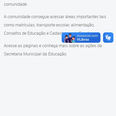
Cadastramento Escolar
comunidade.
Cadastramento Escolar
Cadastro Online
A comunidade consegue acessar áreas importantes tais
Comunidade Escola
como matrículas, transporte escolar, alimentação,
Portal ICS Instituto Curitiba de
Saúde
Conselho de Educação e Cadastramento Escolar.
Conselho Municipal de
Educação
Portal Aprendere
Acesse as páginas e conheça mais sobre as ações da
Consulta ao acervo
Secretaria Municipal da Educação.
Portal do Servidor
Credenciamento
Educação e Cultura
Faróis do Saber e Inovação
Histórico e Transferência
Escolar
Mama Nenê