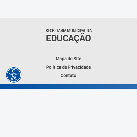
Matrículas
Núcleo de Mídias Educacionais
SECRETARIA MUNICIPAL DA
EDUCAÇÃO
Rede Municipal de Bibliotecas
Telegramática
Mapa do Site
Política de Privacidade
Transporte Escolar
Contato
Desenvolvido por: Instituto das Cidades