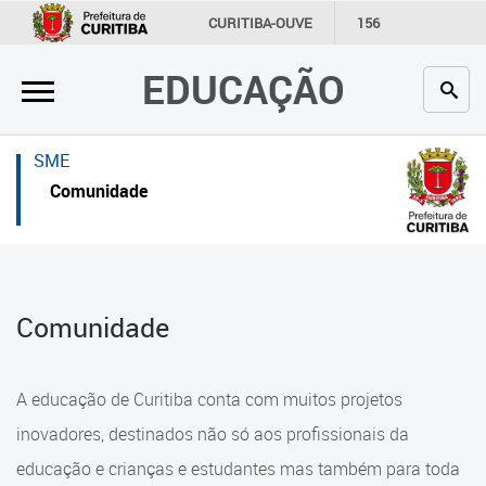
×
×
CURITIBA-OUVE
156
INFORMAÇÃO
SECRETARIAS
EDUCAÇÃO
Inicial
Inicial
Secretaria
Inicial
SME
Profissionais da educação
Secretaria
Comunidade
Crianças e estudantes
Links Úteis
Comunidade
Profissionais da educação
Comunidade
Contato
Crianças e estudantes
Links
Comunidade
A educação de Curitiba conta com muitos projetos
úteis
Contato
inovadores, destinados não só aos profissionais da
Portal da Prefeitura de Curitiba
educação e crianças e estudantes mas também para toda
Alimentação Escolar