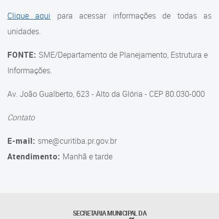
Suporte aos Contratos
Clique aqui
para acessar informações de todas as
unidades.
Gerência de Segurança
Monitorada
FONTE:
SME/Departamento de Planejamento, Estrutura e
Gerência de Transporte
Informações.
Escolar e Frota SME
Av. João Gualberto, 623 - Alto da Glória - CEP 80.030-000
Gerência de Transporte para
a Educação Especial - SITES
Contato
Gerência de Informação e
E-mail:
sme@curitiba.pr.gov.br
Tecnologia
Atendimento:
Manhã e tarde
Coordenadoria de
Alimentação Escolar
Fale Conosco
SECRETARIA MUNICIPAL DA