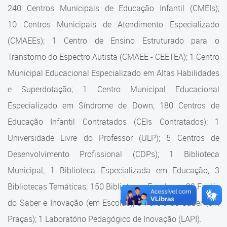
Cadastramento Escolar
240 Centros Municipais de Educação Infantil (CMEIs);
Estrutura da Secretaria
10 Centros Municipais de Atendimento Especializado
Cadastro Online
(CMAEEs); 1 Centro de Ensino Estruturado para o
Superintendência Executiva
Portal ICS Instituto Curitiba de
Transtorno do Espectro Autista (CMAEE - CEETEA); 1 Centro
Saúde
Superintendência Executiva
Municipal Educacional Especializado em Altas Habilidades
Portal Aprendere
Departamento de Logística
e Superdotação; 1 Centro Municipal Educacional
Especializado em Síndrome de Down; 180 Centros de
Portal do Servidor
Departamento de Logística
Educação Infantil Contratados (CEIs Contratados); 1
Gerência de Almoxarifado
Universidade Livre do Professor (ULP); 5 Centros de
Desenvolvimento Profissional (CDPs); 1 Biblioteca
Gerência de Aquisição e
Gestão Contratual de
Municipal; 1 Biblioteca Especializada em Educação; 3
Serviços
Bibliotecas Temáticas; 150 Bibliotecas Escolares; 32 Faróis
do Saber e Inovação (em Escolas); 9 Faróis do Saber (em
Gerência de Contratos
Praças); 1 Laboratório Pedagógico de Inovação (LAPI).
Gerência de Limpeza e