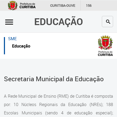
×
×
CURITIBA-OUVE
156
INFORMAÇÃO
SECRETARIAS
EDUCAÇÃO
Inicial
Inicial
Secretaria
Inicial
SME
Profissionais da educação
Secretaria
Educação
Crianças e estudantes
Links Úteis
Comunidade
Profissionais da educação
Secretaria Municipal da Educação
Contato
Crianças e estudantes
Links
Comunidade
A Rede Municipal de Ensino (RME) de Curitiba é composta
úteis
Contato
por: 10 Núcleos Regionais da Educação (NREs); 188
Portal da Prefeitura de Curitiba
Escolas Municipais (sendo 4 de educação especial);
Estrutura da Secretaria