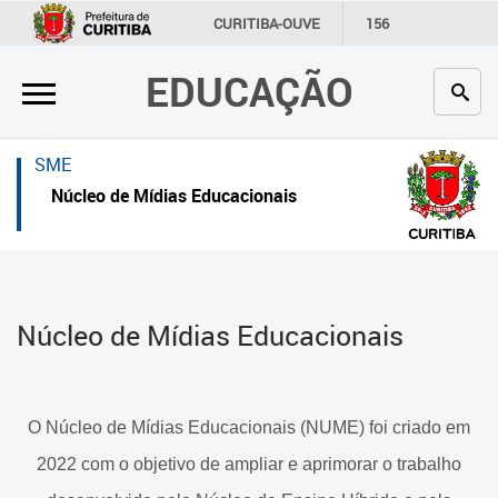
×
×
CURITIBA-OUVE
156
INFORMAÇÃO
SECRETARIAS
EDUCAÇÃO
Inicial
Inicial
Secretaria
Inicial
SME
Profissionais da educação
Secretaria
Núcleo de Mídias Educacionais
Crianças e estudantes
Links Úteis
Comunidade
Profissionais da educação
Núcleo de Mídias Educacionais
Contato
Crianças e estudantes
Links
Comunidade
úteis
O Núcleo de Mídias Educacionais (NUME) foi criado em
Contato
Portal da Prefeitura de Curitiba
2022 com o objetivo de ampliar e aprimorar o trabalho
Núcleo de Mídias Educacionais