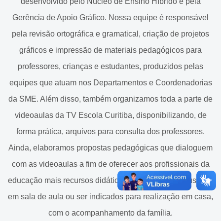
desenvolvido pelo Núcleo de Ensino Híbrido e pela
Cadastramento Escolar
Gerência de Apoio Gráfico. Nossa equipe é responsável
Equipe
Cadastro Online
pela revisão ortográfica e gramatical, criação de projetos
Biblioteca
Portal ICS Instituto Curitiba de
gráficos e impressão de materiais pedagógicos para
Saúde
Atividades, jogos e brincadeiras
professores, crianças e estudantes, produzidos pelas
equipes que atuam nos Departamentos e Coordenadorias
Portal Aprendere
Baú da Alfabetização
da SME. Além disso, também organizamos toda a parte de
Portal do Servidor
Internet Segura
videoaulas da TV Escola Curitiba, disponibilizando, de
Materiais Pedagógicos SME
forma prática, arquivos para consulta dos professores.
Ainda, elaboramos propostas pedagógicas que dialoguem
Tablet
com as videoaulas a fim de oferecer aos profissionais da
Videoaulas
educação mais recursos didáticos que poderão ser usados
Cronogramas de Conteúdos
em sala de aula ou ser indicados para realização em casa,
com o acompanhamento da família.
Grades Horárias