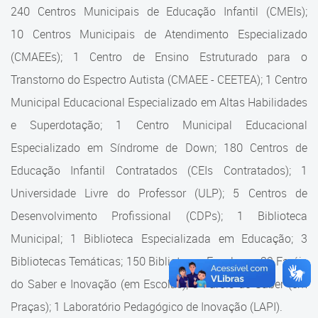
Cadastramento Escolar
240 Centros Municipais de Educação Infantil (CMEIs);
Estrutura da Secretaria
10 Centros Municipais de Atendimento Especializado
Cadastro Online
(CMAEEs); 1 Centro de Ensino Estruturado para o
Superintendência Executiva
Portal ICS Instituto Curitiba de
Transtorno do Espectro Autista (CMAEE - CEETEA); 1 Centro
Saúde
Superintendência Executiva
Municipal Educacional Especializado em Altas Habilidades
Portal Aprendere
Departamento de Logística
e Superdotação; 1 Centro Municipal Educacional
Especializado em Síndrome de Down; 180 Centros de
Portal do Servidor
Departamento de Logística
Educação Infantil Contratados (CEIs Contratados); 1
Gerência de Almoxarifado
Universidade Livre do Professor (ULP); 5 Centros de
Desenvolvimento Profissional (CDPs); 1 Biblioteca
Gerência de Aquisição e
Gestão Contratual de
Municipal; 1 Biblioteca Especializada em Educação; 3
Serviços
Bibliotecas Temáticas; 150 Bibliotecas Escolares; 32 Faróis
do Saber e Inovação (em Escolas); 9 Faróis do Saber (em
Gerência de Contratos
Praças); 1 Laboratório Pedagógico de Inovação (LAPI).
Gerência de Limpeza e