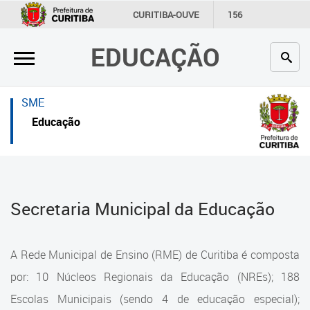
×
×
CURITIBA-OUVE
156
INFORMAÇÃO
SECRETARIAS
EDUCAÇÃO
Inicial
Inicial
Secretaria
Inicial
SME
Profissionais da educação
Secretaria
Educação
Crianças e estudantes
Links Úteis
Comunidade
Profissionais da educação
Secretaria Municipal da Educação
Contato
Crianças e estudantes
Links
Comunidade
A Rede Municipal de Ensino (RME) de Curitiba é composta
úteis
Contato
por: 10 Núcleos Regionais da Educação (NREs); 188
Portal da Prefeitura de Curitiba
Escolas Municipais (sendo 4 de educação especial);
Estrutura da Secretaria