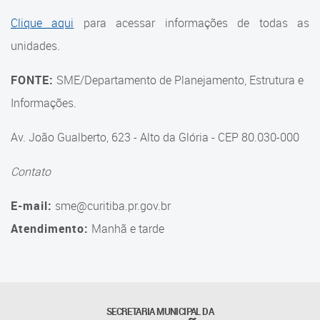
Suporte aos Contratos
Clique aqui
para acessar informações de todas as
unidades.
Gerência de Segurança
Monitorada
FONTE:
SME/Departamento de Planejamento, Estrutura e
Gerência de Transporte
Informações.
Escolar e Frota SME
Av. João Gualberto, 623 - Alto da Glória - CEP 80.030-000
Gerência de Transporte para
a Educação Especial - SITES
Contato
Gerência de Informação e
E-mail:
sme@curitiba.pr.gov.br
Tecnologia
Atendimento:
Manhã e tarde
Coordenadoria de
Alimentação Escolar
Fale Conosco
SECRETARIA MUNICIPAL DA