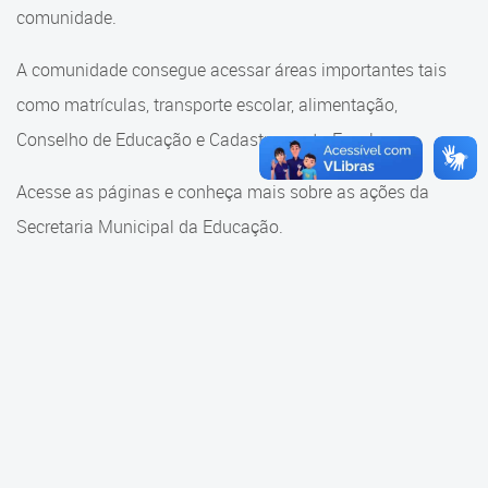
Cadastramento Escolar
comunidade.
Cadastramento Escolar
Cadastro Online
A comunidade consegue acessar áreas importantes tais
Comunidade Escola
como matrículas, transporte escolar, alimentação,
Portal ICS Instituto Curitiba de
Saúde
Conselho de Educação e Cadastramento Escolar.
Conselho Municipal de
Educação
Portal Aprendere
Acesse as páginas e conheça mais sobre as ações da
Consulta ao acervo
Secretaria Municipal da Educação.
Portal do Servidor
Credenciamento
Educação e Cultura
Faróis do Saber e Inovação
Histórico e Transferência
Escolar
Mama Nenê