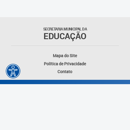
Matrículas
Núcleo de Mídias Educacionais
SECRETARIA MUNICIPAL DA
EDUCAÇÃO
Rede Municipal de Bibliotecas
Telegramática
Mapa do Site
Política de Privacidade
Transporte Escolar
Contato
Desenvolvido por: Instituto das Cidades