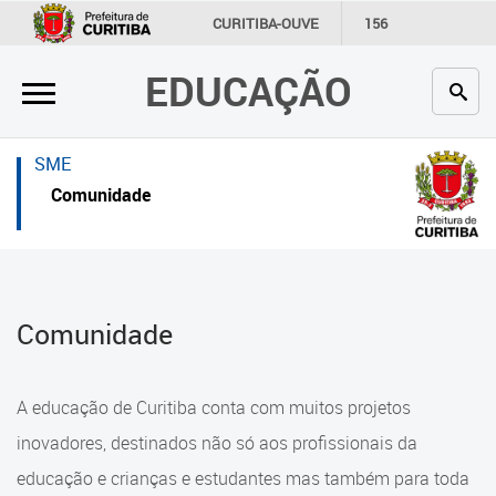
×
×
CURITIBA-OUVE
156
INFORMAÇÃO
SECRETARIAS
EDUCAÇÃO
Inicial
Inicial
Secretaria
Inicial
SME
Profissionais da educação
Secretaria
Comunidade
Crianças e estudantes
Links Úteis
Comunidade
Profissionais da educação
Comunidade
Contato
Crianças e estudantes
Links
Comunidade
A educação de Curitiba conta com muitos projetos
úteis
Contato
inovadores, destinados não só aos profissionais da
Portal da Prefeitura de Curitiba
educação e crianças e estudantes mas também para toda
Alimentação Escolar