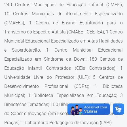
Cadastramento Escolar
240 Centros Municipais de Educação Infantil (CMEIs);
Estrutura da Secretaria
10 Centros Municipais de Atendimento Especializado
Cadastro Online
(CMAEEs); 1 Centro de Ensino Estruturado para o
Superintendência Executiva
Portal ICS Instituto Curitiba de
Transtorno do Espectro Autista (CMAEE - CEETEA); 1 Centro
Saúde
Superintendência Executiva
Municipal Educacional Especializado em Altas Habilidades
Portal Aprendere
Departamento de Logística
e Superdotação; 1 Centro Municipal Educacional
Especializado em Síndrome de Down; 180 Centros de
Portal do Servidor
Departamento de Logística
Educação Infantil Contratados (CEIs Contratados); 1
Gerência de Almoxarifado
Universidade Livre do Professor (ULP); 5 Centros de
Desenvolvimento Profissional (CDPs); 1 Biblioteca
Gerência de Aquisição e
Gestão Contratual de
Municipal; 1 Biblioteca Especializada em Educação; 3
Serviços
Bibliotecas Temáticas; 150 Bibliotecas Escolares; 32 Faróis
do Saber e Inovação (em Escolas); 9 Faróis do Saber (em
Gerência de Contratos
Praças); 1 Laboratório Pedagógico de Inovação (LAPI).
Gerência de Limpeza e