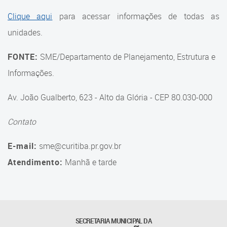
Suporte aos Contratos
Clique aqui
para acessar informações de todas as
unidades.
Gerência de Segurança
Monitorada
FONTE:
SME/Departamento de Planejamento, Estrutura e
Gerência de Transporte
Informações.
Escolar e Frota SME
Av. João Gualberto, 623 - Alto da Glória - CEP 80.030-000
Gerência de Transporte para
a Educação Especial - SITES
Contato
Gerência de Informação e
E-mail:
sme@curitiba.pr.gov.br
Tecnologia
Atendimento:
Manhã e tarde
Coordenadoria de
Alimentação Escolar
Fale Conosco
SECRETARIA MUNICIPAL DA