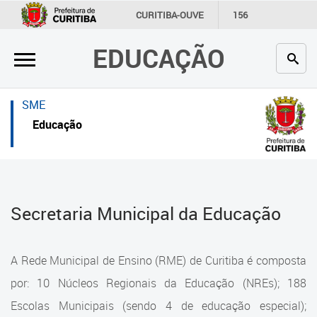
×
×
CURITIBA-OUVE
156
INFORMAÇÃO
SECRETARIAS
EDUCAÇÃO
Inicial
Inicial
Secretaria
Inicial
SME
Profissionais da educação
Secretaria
Educação
Crianças e estudantes
Links Úteis
Comunidade
Profissionais da educação
Secretaria Municipal da Educação
Contato
Crianças e estudantes
Links
Comunidade
A Rede Municipal de Ensino (RME) de Curitiba é composta
úteis
Contato
por: 10 Núcleos Regionais da Educação (NREs); 188
Portal da Prefeitura de Curitiba
Escolas Municipais (sendo 4 de educação especial);
Estrutura da Secretaria