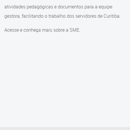
Cadastramento Escolar
atividades pedagógicas e documentos para a equipe
Consulta ao acervo
gestora, facilitando o trabalho dos servidores de Curitiba.
Cadastro Online
Educação e Cultura
Portal ICS Instituto Curitiba de
Acesse e conheça mais sobre a SME.
Saúde
Faróis do Saber e Inovação
Portal Aprendere
Linhas do Conhecimento
Portal do Servidor
Materiais e referenciais
Coordenadoria de Educação
Infantil
Cadernos Pedagógicos
Parâmetros de Qualidade
Currículo da Educação
Infantil