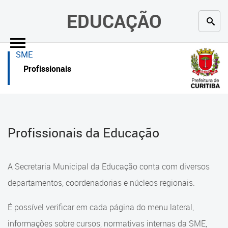
×
×
EDUCAÇÃO
Inicial
Inicial
SME
Secretaria
Inicial
Profissionais
Profissionais da educação
Secretaria
Crianças e estudantes
Links Úteis
Profissionais da Educação
Comunidade
Profissionais da educação
Contato
Crianças e estudantes
A Secretaria Municipal da Educação conta com diversos
Links
Comunidade
departamentos, coordenadorias e núcleos regionais.
úteis
Contato
É possível verificar em cada página do menu lateral,
Portal da Prefeitura de Curitiba
informações sobre cursos, normativas internas da SME,
Comunidade Escola