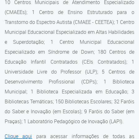
10 Centros Municipais de Atendimento Especializado
Cadastramento Escolar
(CMAEEs); 1 Centro de Ensino Estruturado para o
Estrutura da Secretaria
Cadastro Online
Transtorno do Espectro Autista (CMAEE - CEETEA); 1 Centro
Superintendência Executiva
Portal ICS Instituto Curitiba de
Municipal Educacional Especializado em Altas Habilidades
Saúde
Superintendência Executiva
e Superdotação; 1 Centro Municipal Educacional
Especializado em Síndrome de Down; 180 Centros de
Portal Aprendere
Departamento de Logística
Educação Infantil Contratados (CEIs Contratados); 1
Portal do Servidor
Departamento de Logística
Universidade Livre do Professor (ULP); 5 Centros de
Desenvolvimento Profissional (CDPs); 1 Biblioteca
Gerência de Almoxarifado
Municipal; 1 Biblioteca Especializada em Educação; 3
Gerência de Aquisição e
Bibliotecas Temáticas; 150 Bibliotecas Escolares; 32 Faróis
Gestão Contratual de
Serviços
do Saber e Inovação (em Escolas); 9 Faróis do Saber (em
Praças); 1 Laboratório Pedagógico de Inovação (LAPI).
Gerência de Contratos
Clique aqui
para acessar informações de todas as
Gerência de Limpeza e