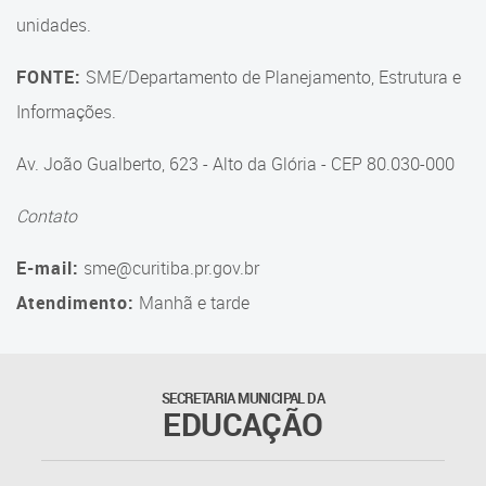
unidades.
Suporte aos Contratos
Gerência de Segurança
FONTE:
SME/Departamento de Planejamento, Estrutura e
Monitorada
Informações.
Gerência de Transporte
Av. João Gualberto, 623 - Alto da Glória - CEP 80.030-000
Escolar e Frota SME
Contato
Gerência de Transporte para
a Educação Especial - SITES
E-mail:
sme@curitiba.pr.gov.br
Gerência de Informação e
Atendimento:
Manhã e tarde
Tecnologia
Coordenadoria de
Alimentação Escolar
SECRETARIA MUNICIPAL DA
EDUCAÇÃO
Fale Conosco