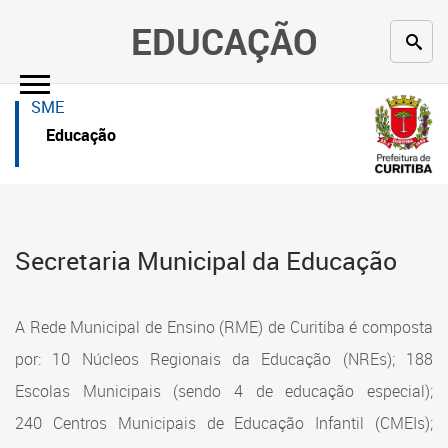
×
×
EDUCAÇÃO
Inicial
Inicial
SME
Secretaria
Inicial
Educação
Profissionais da educação
Secretaria
Crianças e estudantes
Links Úteis
Secretaria Municipal da Educação
Comunidade
Profissionais da educação
Contato
Crianças e estudantes
A Rede Municipal de Ensino (RME) de Curitiba é composta
Links
Comunidade
por: 10 Núcleos Regionais da Educação (NREs); 188
úteis
Escolas Municipais (sendo 4 de educação especial);
Contato
Portal da Prefeitura de Curitiba
240 Centros Municipais de Educação Infantil (CMEIs);
Estrutura da Secretaria