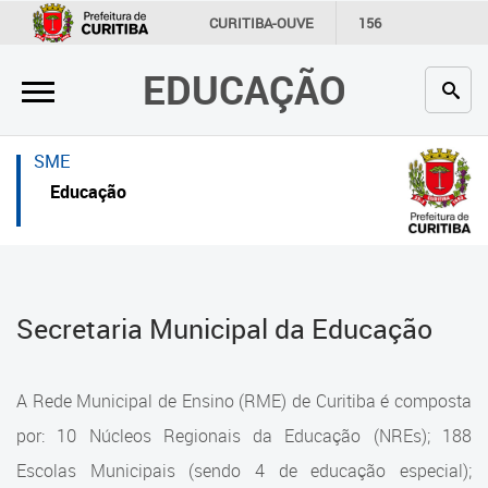
×
×
CURITIBA-OUVE
156
INFORMAÇÃO
SECRETARIAS
EDUCAÇÃO
Inicial
Inicial
Secretaria
Inicial
SME
Profissionais da educação
Secretaria
Educação
Crianças e estudantes
Links Úteis
Comunidade
Profissionais da educação
Secretaria Municipal da Educação
Contato
Crianças e estudantes
Links
Comunidade
A Rede Municipal de Ensino (RME) de Curitiba é composta
úteis
Contato
por: 10 Núcleos Regionais da Educação (NREs); 188
Portal da Prefeitura de Curitiba
Escolas Municipais (sendo 4 de educação especial);
Estrutura da Secretaria