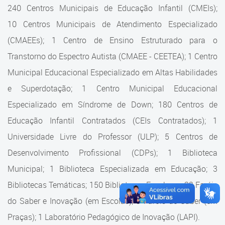
Cadastramento Escolar
240 Centros Municipais de Educação Infantil (CMEIs);
Estrutura da Secretaria
10 Centros Municipais de Atendimento Especializado
Cadastro Online
(CMAEEs); 1 Centro de Ensino Estruturado para o
Superintendência Executiva
Portal ICS Instituto Curitiba de
Transtorno do Espectro Autista (CMAEE - CEETEA); 1 Centro
Saúde
Superintendência Executiva
Municipal Educacional Especializado em Altas Habilidades
Portal Aprendere
Departamento de Logística
e Superdotação; 1 Centro Municipal Educacional
Especializado em Síndrome de Down; 180 Centros de
Portal do Servidor
Departamento de Logística
Educação Infantil Contratados (CEIs Contratados); 1
Gerência de Almoxarifado
Universidade Livre do Professor (ULP); 5 Centros de
Desenvolvimento Profissional (CDPs); 1 Biblioteca
Gerência de Aquisição e
Gestão Contratual de
Municipal; 1 Biblioteca Especializada em Educação; 3
Serviços
Bibliotecas Temáticas; 150 Bibliotecas Escolares; 32 Faróis
do Saber e Inovação (em Escolas); 9 Faróis do Saber (em
Gerência de Contratos
Praças); 1 Laboratório Pedagógico de Inovação (LAPI).
Gerência de Limpeza e