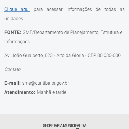
Suporte aos Contratos
Clique aqui
para acessar informações de todas as
unidades.
Gerência de Segurança
Monitorada
FONTE:
SME/Departamento de Planejamento, Estrutura e
Gerência de Transporte
Informações.
Escolar e Frota SME
Av. João Gualberto, 623 - Alto da Glória - CEP 80.030-000
Gerência de Transporte para
a Educação Especial - SITES
Contato
Gerência de Informação e
E-mail:
sme@curitiba.pr.gov.br
Tecnologia
Atendimento:
Manhã e tarde
Coordenadoria de
Alimentação Escolar
Fale Conosco
SECRETARIA MUNICIPAL DA