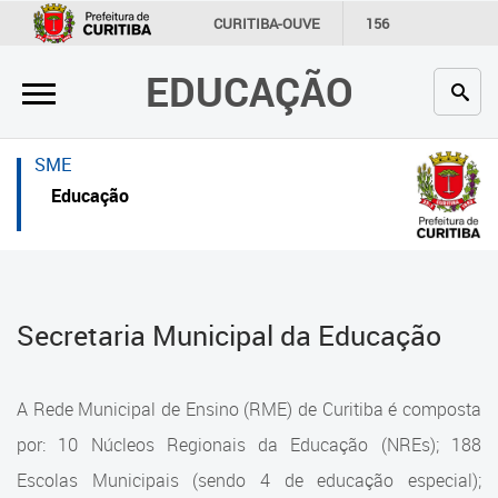
×
×
CURITIBA-OUVE
156
INFORMAÇÃO
SECRETARIAS
EDUCAÇÃO
Inicial
Inicial
Secretaria
Inicial
SME
Profissionais da educação
Secretaria
Educação
Crianças e estudantes
Links Úteis
Comunidade
Profissionais da educação
Secretaria Municipal da Educação
Contato
Crianças e estudantes
Links
Comunidade
A Rede Municipal de Ensino (RME) de Curitiba é composta
úteis
Contato
por: 10 Núcleos Regionais da Educação (NREs); 188
Portal da Prefeitura de Curitiba
Escolas Municipais (sendo 4 de educação especial);
Estrutura da Secretaria