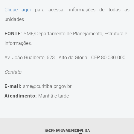
Suporte aos Contratos
Clique aqui
para acessar informações de todas as
unidades.
Gerência de Segurança
Monitorada
FONTE:
SME/Departamento de Planejamento, Estrutura e
Gerência de Transporte
Informações.
Escolar e Frota SME
Av. João Gualberto, 623 - Alto da Glória - CEP 80.030-000
Gerência de Transporte para
a Educação Especial - SITES
Contato
Gerência de Informação e
E-mail:
sme@curitiba.pr.gov.br
Tecnologia
Atendimento:
Manhã e tarde
Coordenadoria de
Alimentação Escolar
Fale Conosco
SECRETARIA MUNICIPAL DA