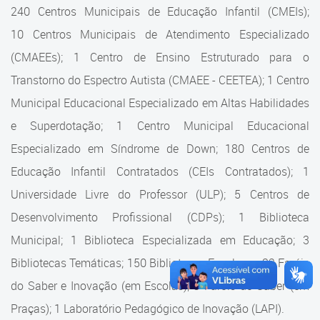
Cadastramento Escolar
240 Centros Municipais de Educação Infantil (CMEIs);
Estrutura da Secretaria
10 Centros Municipais de Atendimento Especializado
Cadastro Online
(CMAEEs); 1 Centro de Ensino Estruturado para o
Superintendência Executiva
Portal ICS Instituto Curitiba de
Transtorno do Espectro Autista (CMAEE - CEETEA); 1 Centro
Saúde
Superintendência Executiva
Municipal Educacional Especializado em Altas Habilidades
Portal Aprendere
Departamento de Logística
e Superdotação; 1 Centro Municipal Educacional
Especializado em Síndrome de Down; 180 Centros de
Portal do Servidor
Departamento de Logística
Educação Infantil Contratados (CEIs Contratados); 1
Gerência de Almoxarifado
Universidade Livre do Professor (ULP); 5 Centros de
Desenvolvimento Profissional (CDPs); 1 Biblioteca
Gerência de Aquisição e
Gestão Contratual de
Municipal; 1 Biblioteca Especializada em Educação; 3
Serviços
Bibliotecas Temáticas; 150 Bibliotecas Escolares; 32 Faróis
do Saber e Inovação (em Escolas); 9 Faróis do Saber (em
Gerência de Contratos
Praças); 1 Laboratório Pedagógico de Inovação (LAPI).
Gerência de Limpeza e