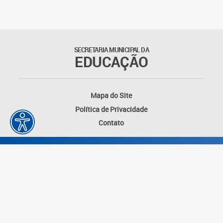
Matrículas
Núcleo de Mídias Educacionais
SECRETARIA MUNICIPAL DA
EDUCAÇÃO
Rede Municipal de Bibliotecas
Telegramática
Mapa do Site
Política de Privacidade
Transporte Escolar
Contato
Desenvolvido por: Instituto das Cidades