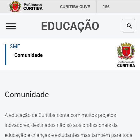
×
×
CURITIBA-OUVE
156
INFORMAÇÃO
SECRETARIAS
EDUCAÇÃO
Inicial
Inicial
Secretaria
Inicial
SME
Profissionais da educação
Secretaria
Comunidade
Crianças e estudantes
Links Úteis
Comunidade
Profissionais da educação
Comunidade
Contato
Crianças e estudantes
Links
Comunidade
A educação de Curitiba conta com muitos projetos
úteis
Contato
inovadores, destinados não só aos profissionais da
Portal da Prefeitura de Curitiba
educação e crianças e estudantes mas também para toda
Alimentação Escolar