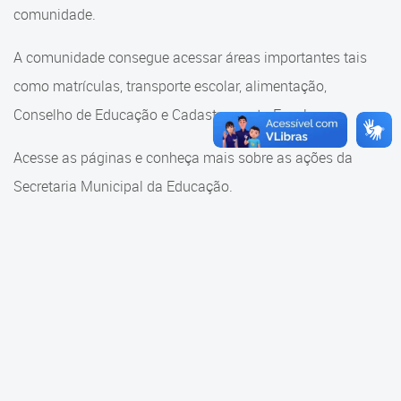
Cadastramento Escolar
comunidade.
Cadastramento Escolar
Cadastro Online
A comunidade consegue acessar áreas importantes tais
Comunidade Escola
como matrículas, transporte escolar, alimentação,
Portal ICS Instituto Curitiba de
Saúde
Conselho de Educação e Cadastramento Escolar.
Conselho Municipal de
Educação
Portal Aprendere
Acesse as páginas e conheça mais sobre as ações da
Consulta ao acervo
Secretaria Municipal da Educação.
Portal do Servidor
Credenciamento
Educação e Cultura
Faróis do Saber e Inovação
Histórico e Transferência
Escolar
Mama Nenê