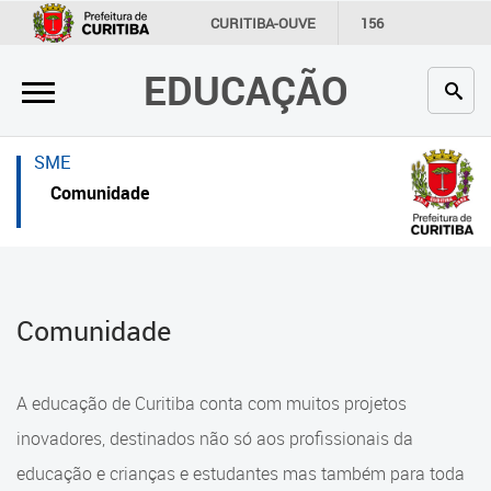
×
×
CURITIBA-OUVE
156
INFORMAÇÃO
SECRETARIAS
EDUCAÇÃO
Inicial
Inicial
Secretaria
Inicial
SME
Profissionais da educação
Secretaria
Comunidade
Crianças e estudantes
Links Úteis
Comunidade
Profissionais da educação
Comunidade
Contato
Crianças e estudantes
Links
Comunidade
A educação de Curitiba conta com muitos projetos
úteis
Contato
inovadores, destinados não só aos profissionais da
Portal da Prefeitura de Curitiba
educação e crianças e estudantes mas também para toda
Alimentação Escolar