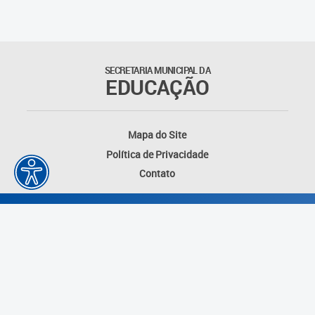
Matrículas
Núcleo de Mídias Educacionais
SECRETARIA MUNICIPAL DA
EDUCAÇÃO
Rede Municipal de Bibliotecas
Telegramática
Mapa do Site
Política de Privacidade
Transporte Escolar
Contato
Desenvolvido por: Instituto das Cidades