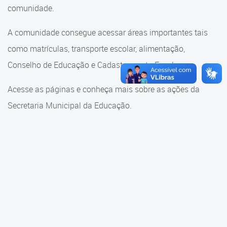
Cadastramento Escolar
comunidade.
Cadastramento Escolar
Cadastro Online
A comunidade consegue acessar áreas importantes tais
Comunidade Escola
como matrículas, transporte escolar, alimentação,
Portal ICS Instituto Curitiba de
Saúde
Conselho de Educação e Cadastramento Escolar.
Conselho Municipal de
Educação
Portal Aprendere
Acesse as páginas e conheça mais sobre as ações da
Consulta ao acervo
Secretaria Municipal da Educação.
Portal do Servidor
Credenciamento
Educação e Cultura
Faróis do Saber e Inovação
Histórico e Transferência
Escolar
Mama Nenê