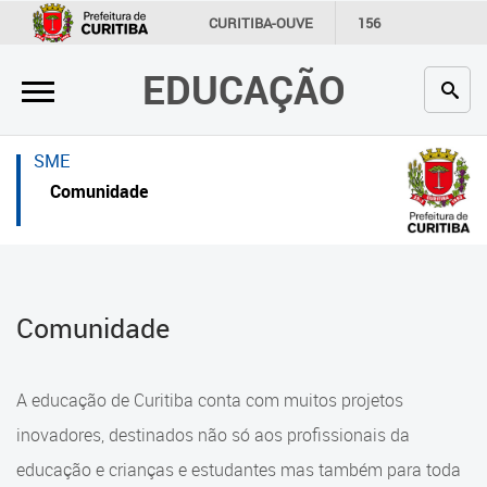
×
×
CURITIBA-OUVE
156
INFORMAÇÃO
SECRETARIAS
EDUCAÇÃO
Inicial
Inicial
Secretaria
Inicial
SME
Profissionais da educação
Secretaria
Comunidade
Crianças e estudantes
Links Úteis
Comunidade
Profissionais da educação
Comunidade
Contato
Crianças e estudantes
Links
Comunidade
A educação de Curitiba conta com muitos projetos
úteis
Contato
inovadores, destinados não só aos profissionais da
Portal da Prefeitura de Curitiba
educação e crianças e estudantes mas também para toda
Alimentação Escolar