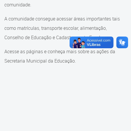
Cadastramento Escolar
comunidade.
Cadastramento Escolar
Cadastro Online
A comunidade consegue acessar áreas importantes tais
Comunidade Escola
como matrículas, transporte escolar, alimentação,
Portal ICS Instituto Curitiba de
Saúde
Conselho de Educação e Cadastramento Escolar.
Conselho Municipal de
Educação
Portal Aprendere
Acesse as páginas e conheça mais sobre as ações da
Consulta ao acervo
Secretaria Municipal da Educação.
Portal do Servidor
Credenciamento
Educação e Cultura
Faróis do Saber e Inovação
Histórico e Transferência
Escolar
Mama Nenê