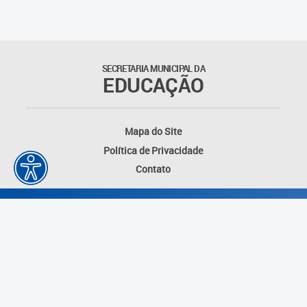
Matrículas
Núcleo de Mídias Educacionais
SECRETARIA MUNICIPAL DA
EDUCAÇÃO
Rede Municipal de Bibliotecas
Telegramática
Mapa do Site
Política de Privacidade
Transporte Escolar
Contato
Desenvolvido por: Instituto das Cidades