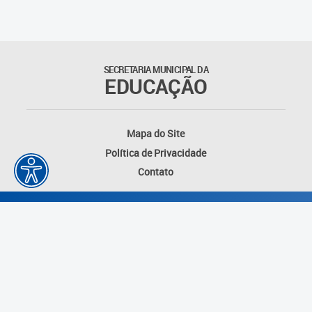
Outros documentos
Coordenadoria de Ensino
SECRETARIA MUNICIPAL DA
Fundamental
EDUCAÇÃO
Gerência de Currículo
Mapa do Site
Gerência de Educação de
Política de Privacidade
Jovens e Adultos
Contato
Gerência de Educação
Integral
Gerência de Gestão
Escolar
Núcleo de Mídias Educacionais
Desenvolvido por: Instituto das Cidades