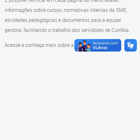
É possível verificar em cada página do menu lateral,
Cadastramento Escolar
informações sobre cursos, normativas internas da SME,
Consulta ao acervo
Cadastro Online
atividades pedagógicas e documentos para a equipe
Educação e Cultura
gestora, facilitando o trabalho dos servidores de Curitiba.
Portal ICS Instituto Curitiba de
Saúde
Faróis do Saber e Inovação
Acesse e conheça mais sobre a SME.
Portal Aprendere
Linhas do Conhecimento
Portal do Servidor
Materiais e referenciais
Coordenadoria de Educação
Infantil
Cadernos Pedagógicos
Parâmetros de Qualidade
Currículo da Educação
Infantil