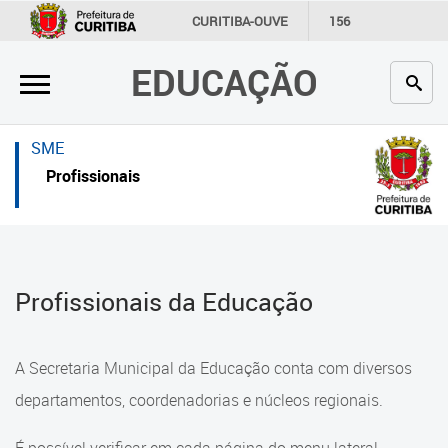
×
×
CURITIBA-OUVE
156
INFORMAÇÃO
SECRETARIAS
EDUCAÇÃO
Inicial
Inicial
Secretaria
Inicial
SME
Profissionais da educação
Secretaria
Profissionais
Crianças e estudantes
Links Úteis
Comunidade
Profissionais da educação
Profissionais da Educação
Contato
Crianças e estudantes
Links
Comunidade
A Secretaria Municipal da Educação conta com diversos
úteis
Contato
departamentos, coordenadorias e núcleos regionais.
Portal da Prefeitura de Curitiba
Comunidade Escola