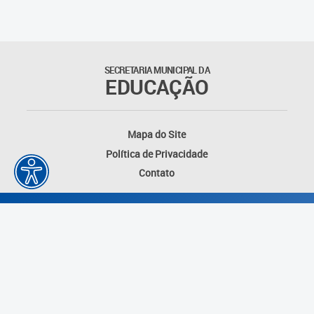
Outros documentos
Coordenadoria de Ensino
SECRETARIA MUNICIPAL DA
Fundamental
EDUCAÇÃO
Gerência de Currículo
Mapa do Site
Gerência de Educação de
Política de Privacidade
Jovens e Adultos
Contato
Gerência de Educação
Integral
Gerência de Gestão
Escolar
Núcleo de Mídias Educacionais
Desenvolvido por: Instituto das Cidades