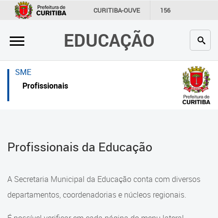
×
×
CURITIBA-OUVE
156
INFORMAÇÃO
SECRETARIAS
EDUCAÇÃO
Inicial
Inicial
Secretaria
Inicial
SME
Profissionais da educação
Secretaria
Profissionais
Crianças e estudantes
Links Úteis
Comunidade
Profissionais da educação
Profissionais da Educação
Contato
Crianças e estudantes
Links
Comunidade
A Secretaria Municipal da Educação conta com diversos
úteis
Contato
departamentos, coordenadorias e núcleos regionais.
Portal da Prefeitura de Curitiba
Comunidade Escola