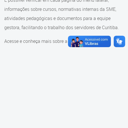
É possível verificar em cada página do menu lateral,
Cadastramento Escolar
informações sobre cursos, normativas internas da SME,
Consulta ao acervo
Cadastro Online
atividades pedagógicas e documentos para a equipe
Educação e Cultura
gestora, facilitando o trabalho dos servidores de Curitiba.
Portal ICS Instituto Curitiba de
Saúde
Faróis do Saber e Inovação
Acesse e conheça mais sobre a SME.
Portal Aprendere
Linhas do Conhecimento
Portal do Servidor
Materiais e referenciais
Coordenadoria de Educação
Infantil
Cadernos Pedagógicos
Parâmetros de Qualidade
Currículo da Educação
Infantil