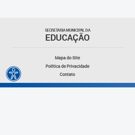
Outros documentos
Coordenadoria de Ensino
SECRETARIA MUNICIPAL DA
Fundamental
EDUCAÇÃO
Gerência de Currículo
Mapa do Site
Gerência de Educação de
Política de Privacidade
Jovens e Adultos
Contato
Gerência de Educação
Integral
Gerência de Gestão
Escolar
Núcleo de Mídias Educacionais
Desenvolvido por: Instituto das Cidades