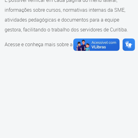
É possível verificar em cada página do menu lateral,
Cadastramento Escolar
informações sobre cursos, normativas internas da SME,
Consulta ao acervo
Cadastro Online
atividades pedagógicas e documentos para a equipe
Educação e Cultura
gestora, facilitando o trabalho dos servidores de Curitiba.
Portal ICS Instituto Curitiba de
Saúde
Faróis do Saber e Inovação
Acesse e conheça mais sobre a SME.
Portal Aprendere
Linhas do Conhecimento
Portal do Servidor
Materiais e referenciais
Coordenadoria de Educação
Infantil
Cadernos Pedagógicos
Parâmetros de Qualidade
Currículo da Educação
Infantil