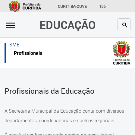
×
×
CURITIBA-OUVE
156
INFORMAÇÃO
SECRETARIAS
EDUCAÇÃO
Inicial
Inicial
Secretaria
Inicial
SME
Profissionais da educação
Secretaria
Profissionais
Crianças e estudantes
Links Úteis
Comunidade
Profissionais da educação
Profissionais da Educação
Contato
Crianças e estudantes
Links
Comunidade
A Secretaria Municipal da Educação conta com diversos
úteis
Contato
departamentos, coordenadorias e núcleos regionais.
Portal da Prefeitura de Curitiba
Comunidade Escola