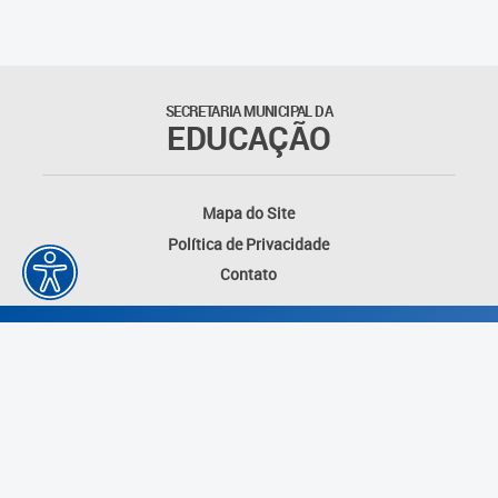
Matrículas
Núcleo de Mídias Educacionais
SECRETARIA MUNICIPAL DA
EDUCAÇÃO
Rede Municipal de Bibliotecas
Telegramática
Mapa do Site
Política de Privacidade
Transporte Escolar
Contato
Desenvolvido por: Instituto das Cidades