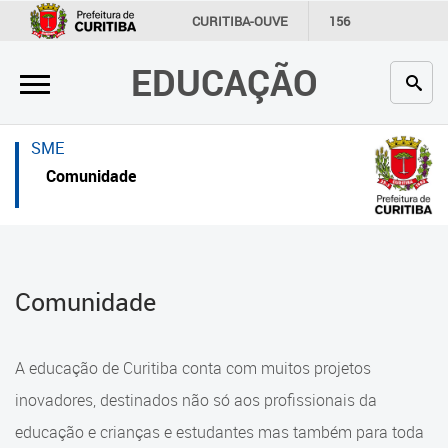
×
×
CURITIBA-OUVE
156
INFORMAÇÃO
SECRETARIAS
EDUCAÇÃO
Inicial
Inicial
Secretaria
Inicial
SME
Profissionais da educação
Secretaria
Comunidade
Crianças e estudantes
Links Úteis
Comunidade
Profissionais da educação
Comunidade
Contato
Crianças e estudantes
Links
Comunidade
A educação de Curitiba conta com muitos projetos
úteis
Contato
inovadores, destinados não só aos profissionais da
Portal da Prefeitura de Curitiba
educação e crianças e estudantes mas também para toda
Alimentação Escolar