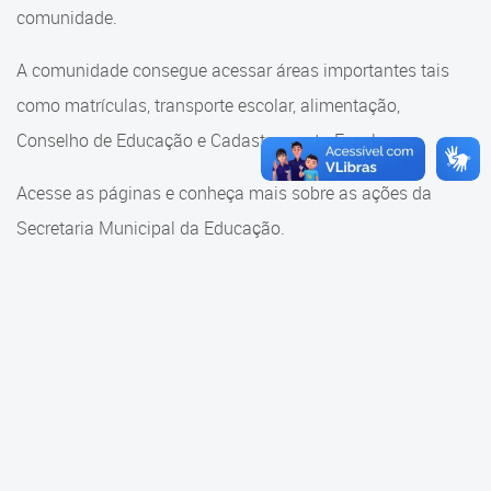
Cadastramento Escolar
comunidade.
Cadastramento Escolar
Cadastro Online
A comunidade consegue acessar áreas importantes tais
Comunidade Escola
como matrículas, transporte escolar, alimentação,
Portal ICS Instituto Curitiba de
Saúde
Conselho de Educação e Cadastramento Escolar.
Conselho Municipal de
Educação
Portal Aprendere
Acesse as páginas e conheça mais sobre as ações da
Consulta ao acervo
Secretaria Municipal da Educação.
Portal do Servidor
Credenciamento
Educação e Cultura
Faróis do Saber e Inovação
Histórico e Transferência
Escolar
Mama Nenê