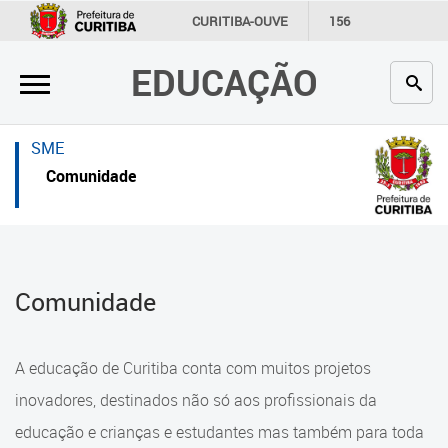
×
×
CURITIBA-OUVE
156
INFORMAÇÃO
SECRETARIAS
EDUCAÇÃO
Inicial
Inicial
Secretaria
Inicial
SME
Profissionais da educação
Secretaria
Comunidade
Crianças e estudantes
Links Úteis
Comunidade
Profissionais da educação
Comunidade
Contato
Crianças e estudantes
Links
Comunidade
A educação de Curitiba conta com muitos projetos
úteis
Contato
inovadores, destinados não só aos profissionais da
Portal da Prefeitura de Curitiba
educação e crianças e estudantes mas também para toda
Alimentação Escolar