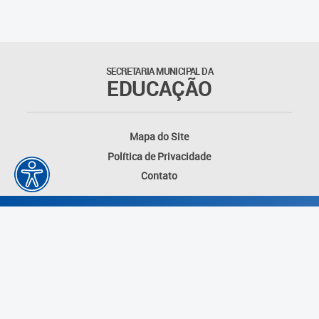
Matrículas
Núcleo de Mídias Educacionais
SECRETARIA MUNICIPAL DA
EDUCAÇÃO
Rede Municipal de Bibliotecas
Telegramática
Mapa do Site
Política de Privacidade
Transporte Escolar
Contato
Desenvolvido por: Instituto das Cidades