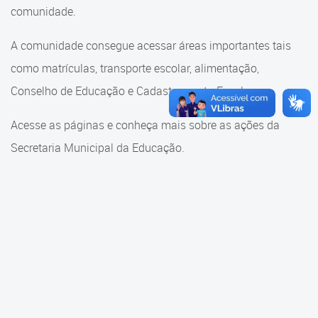
Cadastramento Escolar
comunidade.
Cadastramento Escolar
Cadastro Online
A comunidade consegue acessar áreas importantes tais
Comunidade Escola
como matrículas, transporte escolar, alimentação,
Portal ICS Instituto Curitiba de
Saúde
Conselho de Educação e Cadastramento Escolar.
Conselho Municipal de
Educação
Portal Aprendere
Acesse as páginas e conheça mais sobre as ações da
Consulta ao acervo
Secretaria Municipal da Educação.
Portal do Servidor
Credenciamento
Educação e Cultura
Faróis do Saber e Inovação
Histórico e Transferência
Escolar
Mama Nenê