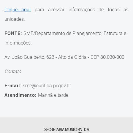
Suporte aos Contratos
Clique aqui
para acessar informações de todas as
unidades.
Gerência de Segurança
Monitorada
FONTE:
SME/Departamento de Planejamento, Estrutura e
Gerência de Transporte
Informações.
Escolar e Frota SME
Av. João Gualberto, 623 - Alto da Glória - CEP 80.030-000
Gerência de Transporte para
a Educação Especial - SITES
Contato
Gerência de Informação e
E-mail:
sme@curitiba.pr.gov.br
Tecnologia
Atendimento:
Manhã e tarde
Coordenadoria de
Alimentação Escolar
Fale Conosco
SECRETARIA MUNICIPAL DA