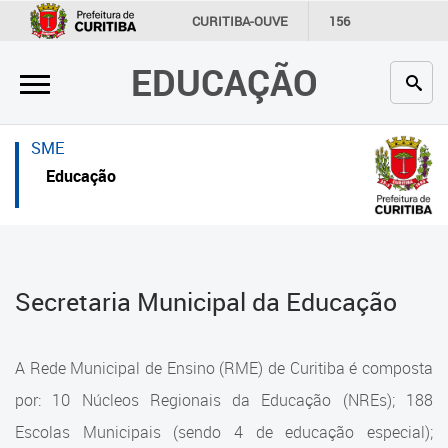
×
×
CURITIBA-OUVE
156
INFORMAÇÃO
SECRETARIAS
EDUCAÇÃO
Inicial
Inicial
Secretaria
Inicial
SME
Profissionais da educação
Secretaria
Educação
Crianças e estudantes
Links Úteis
Comunidade
Profissionais da educação
Secretaria Municipal da Educação
Contato
Crianças e estudantes
Links
Comunidade
A Rede Municipal de Ensino (RME) de Curitiba é composta
úteis
Contato
por: 10 Núcleos Regionais da Educação (NREs); 188
Portal da Prefeitura de Curitiba
Escolas Municipais (sendo 4 de educação especial);
Estrutura da Secretaria