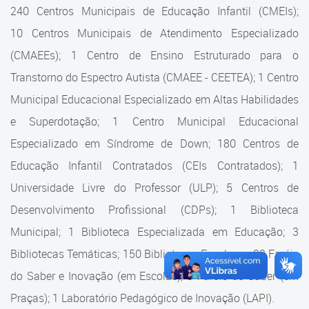
Cadastramento Escolar
240 Centros Municipais de Educação Infantil (CMEIs);
Estrutura da Secretaria
10 Centros Municipais de Atendimento Especializado
Cadastro Online
(CMAEEs); 1 Centro de Ensino Estruturado para o
Superintendência Executiva
Portal ICS Instituto Curitiba de
Transtorno do Espectro Autista (CMAEE - CEETEA); 1 Centro
Saúde
Superintendência Executiva
Municipal Educacional Especializado em Altas Habilidades
Portal Aprendere
Departamento de Logística
e Superdotação; 1 Centro Municipal Educacional
Especializado em Síndrome de Down; 180 Centros de
Portal do Servidor
Departamento de Logística
Educação Infantil Contratados (CEIs Contratados); 1
Gerência de Almoxarifado
Universidade Livre do Professor (ULP); 5 Centros de
Desenvolvimento Profissional (CDPs); 1 Biblioteca
Gerência de Aquisição e
Gestão Contratual de
Municipal; 1 Biblioteca Especializada em Educação; 3
Serviços
Bibliotecas Temáticas; 150 Bibliotecas Escolares; 32 Faróis
do Saber e Inovação (em Escolas); 9 Faróis do Saber (em
Gerência de Contratos
Praças); 1 Laboratório Pedagógico de Inovação (LAPI).
Gerência de Limpeza e