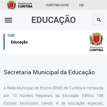
×
×
CURITIBA-OUVE
156
INFORMAÇÃO
SECRETARIAS
EDUCAÇÃO
Inicial
Inicial
Secretaria
Inicial
SME
Profissionais da educação
Secretaria
Educação
Crianças e estudantes
Links Úteis
Comunidade
Profissionais da educação
Secretaria Municipal da Educação
Contato
Crianças e estudantes
Links
Comunidade
A Rede Municipal de Ensino (RME) de Curitiba é composta
úteis
Contato
por: 10 Núcleos Regionais da Educação (NREs); 188
Portal da Prefeitura de Curitiba
Escolas Municipais (sendo 4 de educação especial);
Estrutura da Secretaria