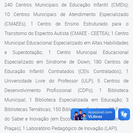
Cadastramento Escolar
240 Centros Municipais de Educação Infantil (CMEIs);
Estrutura da Secretaria
10 Centros Municipais de Atendimento Especializado
Cadastro Online
(CMAEEs); 1 Centro de Ensino Estruturado para o
Superintendência Executiva
Portal ICS Instituto Curitiba de
Transtorno do Espectro Autista (CMAEE - CEETEA); 1 Centro
Saúde
Superintendência Executiva
Municipal Educacional Especializado em Altas Habilidades
Portal Aprendere
Departamento de Logística
e Superdotação; 1 Centro Municipal Educacional
Especializado em Síndrome de Down; 180 Centros de
Portal do Servidor
Departamento de Logística
Educação Infantil Contratados (CEIs Contratados); 1
Gerência de Almoxarifado
Universidade Livre do Professor (ULP); 5 Centros de
Desenvolvimento Profissional (CDPs); 1 Biblioteca
Gerência de Aquisição e
Gestão Contratual de
Municipal; 1 Biblioteca Especializada em Educação; 3
Serviços
Bibliotecas Temáticas; 150 Bibliotecas Escolares; 32 Faróis
do Saber e Inovação (em Escolas); 9 Faróis do Saber (em
Gerência de Contratos
Praças); 1 Laboratório Pedagógico de Inovação (LAPI).
Gerência de Limpeza e