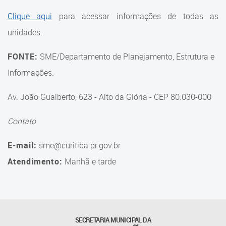
Suporte aos Contratos
Clique aqui
para acessar informações de todas as
unidades.
Gerência de Segurança
Monitorada
FONTE:
SME/Departamento de Planejamento, Estrutura e
Gerência de Transporte
Informações.
Escolar e Frota SME
Av. João Gualberto, 623 - Alto da Glória - CEP 80.030-000
Gerência de Transporte para
a Educação Especial - SITES
Contato
Gerência de Informação e
E-mail:
sme@curitiba.pr.gov.br
Tecnologia
Atendimento:
Manhã e tarde
Coordenadoria de
Alimentação Escolar
Fale Conosco
SECRETARIA MUNICIPAL DA