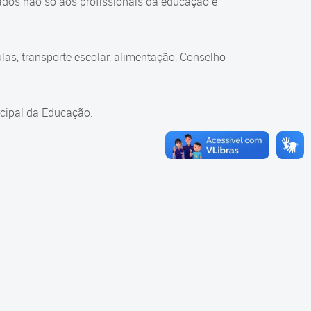
ados não só aos profissionais da educação e
as, transporte escolar, alimentação, Conselho
cipal da Educação.