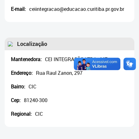
Cadastramento Escolar
E-mail:
ceiintegracao@educacao.curitiba.pr.gov.br
Cadastro Online
Portal ICS Instituto Curitiba de
Saúde
Localização
Portal Aprendere
Mantenedora:
CEI INTEGRAÇÃO LTDA - ME
Portal do Servidor
Endereço:
Rua Raul Zanon, 297
Bairro:
CIC
Cep:
81240-300
Regional:
CIC