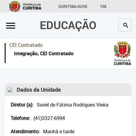
×
CURITIBA-OUVE
156
INFORMAÇÃO
SECRETARIAS
EDUCAÇÃO
Inicial
Secretaria
CEI Contratado
Profissionais da educação
Integração, CEI Contratado
Crianças e estudantes
Comunidade
Dados da Unidade
Contato
Diretor (a):
Suriel de Fátima Rodrigues Vieira
Links
úteis
Telefone:
(41)3327-6994
Portal da Prefeitura de Curitiba
Atendimento:
Manhã e tarde