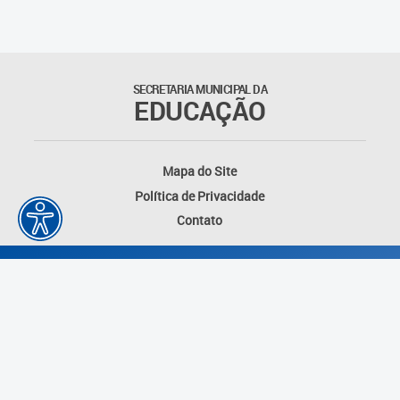
Outros documentos
Coordenadoria de Ensino
SECRETARIA MUNICIPAL DA
Fundamental
EDUCAÇÃO
Gerência de Currículo
Mapa do Site
Gerência de Educação de
Política de Privacidade
Jovens e Adultos
Contato
Gerência de Educação
Integral
Gerência de Gestão
Escolar
Núcleo de Mídias Educacionais
Desenvolvido por: Instituto das Cidades