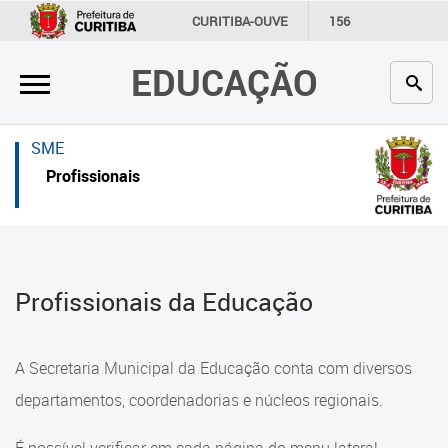
×
×
CURITIBA-OUVE
156
INFORMAÇÃO
SECRETARIAS
EDUCAÇÃO
Inicial
Inicial
Secretaria
Inicial
SME
Profissionais da educação
Secretaria
Profissionais
Crianças e estudantes
Links Úteis
Comunidade
Profissionais da educação
Profissionais da Educação
Contato
Crianças e estudantes
Links
Comunidade
A Secretaria Municipal da Educação conta com diversos
úteis
Contato
departamentos, coordenadorias e núcleos regionais.
Portal da Prefeitura de Curitiba
Comunidade Escola