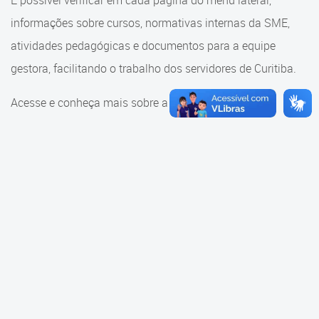
É possível verificar em cada página do menu lateral,
Cadastramento Escolar
informações sobre cursos, normativas internas da SME,
Consulta ao acervo
Cadastro Online
atividades pedagógicas e documentos para a equipe
Educação e Cultura
gestora, facilitando o trabalho dos servidores de Curitiba.
Portal ICS Instituto Curitiba de
Saúde
Faróis do Saber e Inovação
Acesse e conheça mais sobre a SME.
Portal Aprendere
Linhas do Conhecimento
Portal do Servidor
Materiais e referenciais
Coordenadoria de Educação
Infantil
Cadernos Pedagógicos
Parâmetros de Qualidade
Currículo da Educação
Infantil