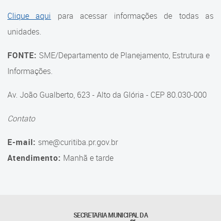
Suporte aos Contratos
Clique aqui
para acessar informações de todas as
unidades.
Gerência de Segurança
Monitorada
FONTE:
SME/Departamento de Planejamento, Estrutura e
Gerência de Transporte
Informações.
Escolar e Frota SME
Av. João Gualberto, 623 - Alto da Glória - CEP 80.030-000
Gerência de Transporte para
a Educação Especial - SITES
Contato
Gerência de Informação e
E-mail:
sme@curitiba.pr.gov.br
Tecnologia
Atendimento:
Manhã e tarde
Coordenadoria de
Alimentação Escolar
Fale Conosco
SECRETARIA MUNICIPAL DA