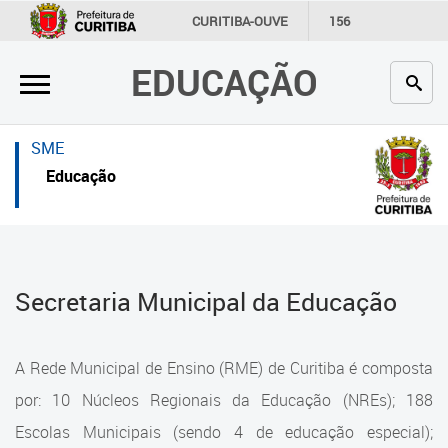
×
×
CURITIBA-OUVE
156
INFORMAÇÃO
SECRETARIAS
EDUCAÇÃO
Inicial
Inicial
Secretaria
Inicial
SME
Profissionais da educação
Secretaria
Educação
Crianças e estudantes
Links Úteis
Comunidade
Profissionais da educação
Secretaria Municipal da Educação
Contato
Crianças e estudantes
Links
Comunidade
A Rede Municipal de Ensino (RME) de Curitiba é composta
úteis
Contato
por: 10 Núcleos Regionais da Educação (NREs); 188
Portal da Prefeitura de Curitiba
Escolas Municipais (sendo 4 de educação especial);
Estrutura da Secretaria