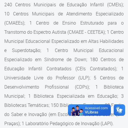
Cadastramento Escolar
240 Centros Municipais de Educação Infantil (CMEIs);
Estrutura da Secretaria
10 Centros Municipais de Atendimento Especializado
Cadastro Online
(CMAEEs); 1 Centro de Ensino Estruturado para o
Superintendência Executiva
Portal ICS Instituto Curitiba de
Transtorno do Espectro Autista (CMAEE - CEETEA); 1 Centro
Saúde
Superintendência Executiva
Municipal Educacional Especializado em Altas Habilidades
Portal Aprendere
Departamento de Logística
e Superdotação; 1 Centro Municipal Educacional
Especializado em Síndrome de Down; 180 Centros de
Portal do Servidor
Departamento de Logística
Educação Infantil Contratados (CEIs Contratados); 1
Gerência de Almoxarifado
Universidade Livre do Professor (ULP); 5 Centros de
Desenvolvimento Profissional (CDPs); 1 Biblioteca
Gerência de Aquisição e
Gestão Contratual de
Municipal; 1 Biblioteca Especializada em Educação; 3
Serviços
Bibliotecas Temáticas; 150 Bibliotecas Escolares; 32 Faróis
do Saber e Inovação (em Escolas); 9 Faróis do Saber (em
Gerência de Contratos
Praças); 1 Laboratório Pedagógico de Inovação (LAPI).
Gerência de Limpeza e