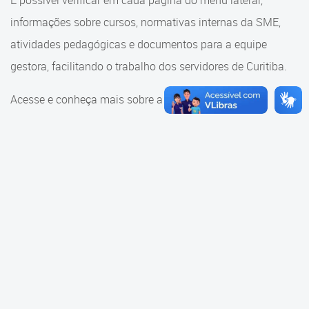
É possível verificar em cada página do menu lateral,
Cadastramento Escolar
informações sobre cursos, normativas internas da SME,
Consulta ao acervo
Cadastro Online
atividades pedagógicas e documentos para a equipe
Educação e Cultura
gestora, facilitando o trabalho dos servidores de Curitiba.
Portal ICS Instituto Curitiba de
Saúde
Faróis do Saber e Inovação
Acesse e conheça mais sobre a SME.
Portal Aprendere
Linhas do Conhecimento
Portal do Servidor
Materiais e referenciais
Coordenadoria de Educação
Infantil
Cadernos Pedagógicos
Parâmetros de Qualidade
Currículo da Educação
Infantil