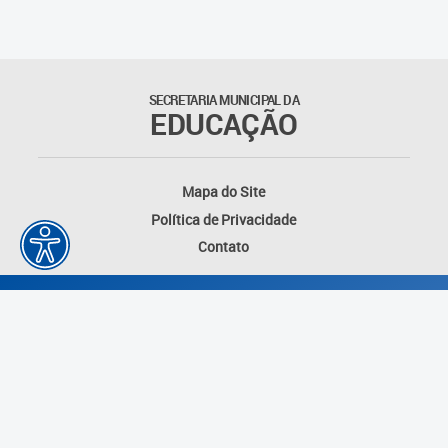
Outros documentos
Coordenadoria de Ensino
SECRETARIA MUNICIPAL DA
Fundamental
EDUCAÇÃO
Gerência de Currículo
Mapa do Site
Gerência de Educação de
Política de Privacidade
Jovens e Adultos
Contato
Gerência de Educação
Integral
Gerência de Gestão
Escolar
Núcleo de Mídias Educacionais
Desenvolvido por: Instituto das Cidades