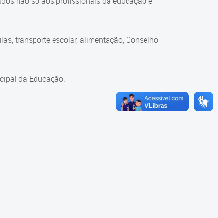
ados não só aos profissionais da educação e
as, transporte escolar, alimentação, Conselho
cipal da Educação.