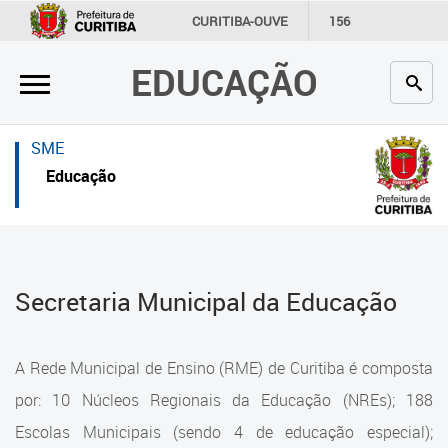
×
×
CURITIBA-OUVE
156
INFORMAÇÃO
SECRETARIAS
EDUCAÇÃO
Inicial
Inicial
Secretaria
Inicial
SME
Profissionais da educação
Secretaria
Educação
Crianças e estudantes
Links Úteis
Comunidade
Profissionais da educação
Secretaria Municipal da Educação
Contato
Crianças e estudantes
Links
Comunidade
A Rede Municipal de Ensino (RME) de Curitiba é composta
úteis
Contato
por: 10 Núcleos Regionais da Educação (NREs); 188
Portal da Prefeitura de Curitiba
Escolas Municipais (sendo 4 de educação especial);
Estrutura da Secretaria