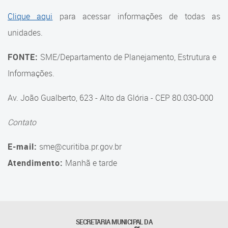
Suporte aos Contratos
Clique aqui
para acessar informações de todas as
unidades.
Gerência de Segurança
Monitorada
FONTE:
SME/Departamento de Planejamento, Estrutura e
Gerência de Transporte
Informações.
Escolar e Frota SME
Av. João Gualberto, 623 - Alto da Glória - CEP 80.030-000
Gerência de Transporte para
a Educação Especial - SITES
Contato
Gerência de Informação e
E-mail:
sme@curitiba.pr.gov.br
Tecnologia
Atendimento:
Manhã e tarde
Coordenadoria de
Alimentação Escolar
Fale Conosco
SECRETARIA MUNICIPAL DA