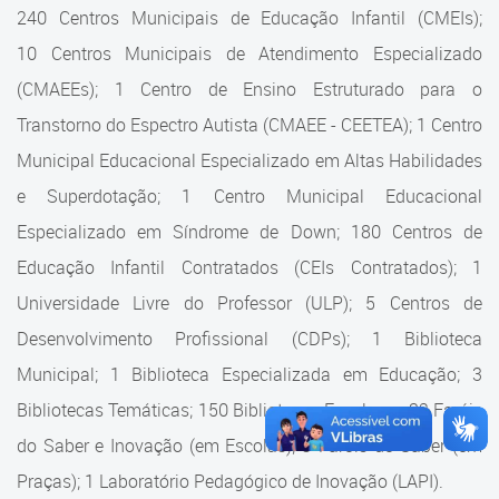
Cadastramento Escolar
240 Centros Municipais de Educação Infantil (CMEIs);
Estrutura da Secretaria
10 Centros Municipais de Atendimento Especializado
Cadastro Online
(CMAEEs); 1 Centro de Ensino Estruturado para o
Superintendência Executiva
Portal ICS Instituto Curitiba de
Transtorno do Espectro Autista (CMAEE - CEETEA); 1 Centro
Saúde
Superintendência Executiva
Municipal Educacional Especializado em Altas Habilidades
Portal Aprendere
Departamento de Logística
e Superdotação; 1 Centro Municipal Educacional
Especializado em Síndrome de Down; 180 Centros de
Portal do Servidor
Departamento de Logística
Educação Infantil Contratados (CEIs Contratados); 1
Gerência de Almoxarifado
Universidade Livre do Professor (ULP); 5 Centros de
Desenvolvimento Profissional (CDPs); 1 Biblioteca
Gerência de Aquisição e
Gestão Contratual de
Municipal; 1 Biblioteca Especializada em Educação; 3
Serviços
Bibliotecas Temáticas; 150 Bibliotecas Escolares; 32 Faróis
do Saber e Inovação (em Escolas); 9 Faróis do Saber (em
Gerência de Contratos
Praças); 1 Laboratório Pedagógico de Inovação (LAPI).
Gerência de Limpeza e