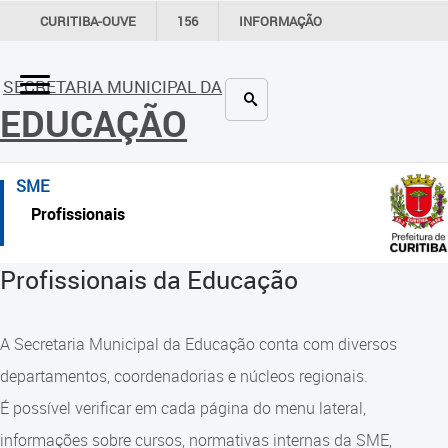
×
CURITIBA-OUVE
156
INFORMAÇÃO
SECRETARIAS
Comunidade Escola
Inicial
SECRETARIA MUNICIPAL DA
EDUCAÇÃO
Consulta ao acervo
Inicial
Educação e Cultura
Secretaria
SME
Faróis do Saber e Inovação
Links Úteis
Profissionais
Linhas do Conhecimento
Profissionais da educação
Profissionais da Educação
Materiais e referenciais
Crianças e estudantes
Comunidade
Coordenadoria de Educação
A Secretaria Municipal da Educação conta com diversos
Infantil
departamentos, coordenadorias e núcleos regionais.
Contato
Cadernos Pedagógicos
É possível verificar em cada página do menu lateral,
Comunidade Escola
informações sobre cursos, normativas internas da SME,
Parâmetros de Qualidade