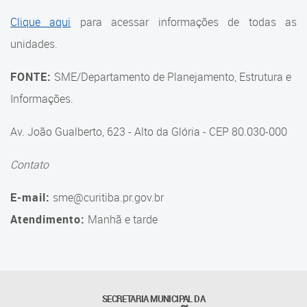
Suporte aos Contratos
Clique aqui
para acessar informações de todas as
unidades.
Gerência de Segurança
Monitorada
FONTE:
SME/Departamento de Planejamento, Estrutura e
Gerência de Transporte
Informações.
Escolar e Frota SME
Av. João Gualberto, 623 - Alto da Glória - CEP 80.030-000
Gerência de Transporte para
a Educação Especial - SITES
Contato
Gerência de Informação e
E-mail:
sme@curitiba.pr.gov.br
Tecnologia
Atendimento:
Manhã e tarde
Coordenadoria de
Alimentação Escolar
Fale Conosco
SECRETARIA MUNICIPAL DA