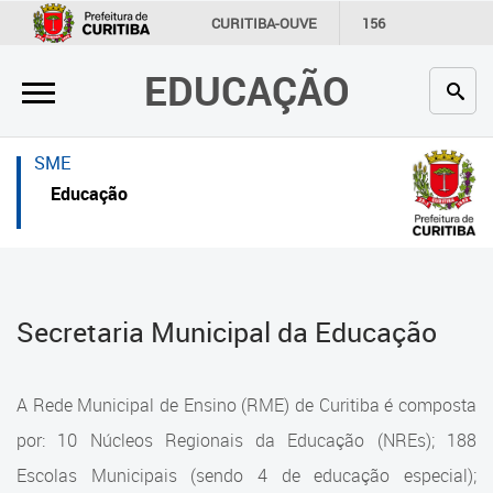
×
×
CURITIBA-OUVE
156
INFORMAÇÃO
SECRETARIAS
EDUCAÇÃO
Inicial
Inicial
Secretaria
Inicial
SME
Profissionais da educação
Secretaria
Educação
Crianças e estudantes
Links Úteis
Comunidade
Profissionais da educação
Secretaria Municipal da Educação
Contato
Crianças e estudantes
Links
Comunidade
A Rede Municipal de Ensino (RME) de Curitiba é composta
úteis
Contato
por: 10 Núcleos Regionais da Educação (NREs); 188
Portal da Prefeitura de Curitiba
Escolas Municipais (sendo 4 de educação especial);
Estrutura da Secretaria