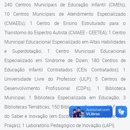
Cadastramento Escolar
240 Centros Municipais de Educação Infantil (CMEIs);
Estrutura da Secretaria
10 Centros Municipais de Atendimento Especializado
Cadastro Online
(CMAEEs); 1 Centro de Ensino Estruturado para o
Superintendência Executiva
Portal ICS Instituto Curitiba de
Transtorno do Espectro Autista (CMAEE - CEETEA); 1 Centro
Saúde
Superintendência Executiva
Municipal Educacional Especializado em Altas Habilidades
Portal Aprendere
Departamento de Logística
e Superdotação; 1 Centro Municipal Educacional
Especializado em Síndrome de Down; 180 Centros de
Portal do Servidor
Departamento de Logística
Educação Infantil Contratados (CEIs Contratados); 1
Gerência de Almoxarifado
Universidade Livre do Professor (ULP); 5 Centros de
Desenvolvimento Profissional (CDPs); 1 Biblioteca
Gerência de Aquisição e
Gestão Contratual de
Municipal; 1 Biblioteca Especializada em Educação; 3
Serviços
Bibliotecas Temáticas; 150 Bibliotecas Escolares; 32 Faróis
do Saber e Inovação (em Escolas); 9 Faróis do Saber (em
Gerência de Contratos
Praças); 1 Laboratório Pedagógico de Inovação (LAPI).
Gerência de Limpeza e