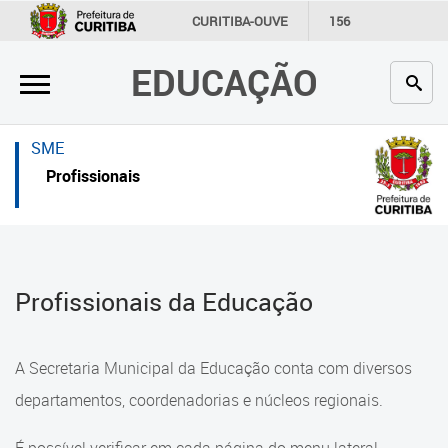
×
×
CURITIBA-OUVE
156
INFORMAÇÃO
SECRETARIAS
EDUCAÇÃO
Inicial
Inicial
Secretaria
Inicial
SME
Profissionais da educação
Secretaria
Profissionais
Crianças e estudantes
Links Úteis
Comunidade
Profissionais da educação
Profissionais da Educação
Contato
Crianças e estudantes
Links
Comunidade
A Secretaria Municipal da Educação conta com diversos
úteis
Contato
departamentos, coordenadorias e núcleos regionais.
Portal da Prefeitura de Curitiba
Comunidade Escola