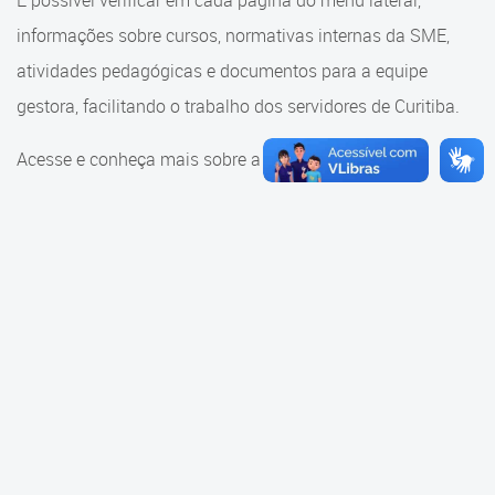
É possível verificar em cada página do menu lateral,
Cadastramento Escolar
informações sobre cursos, normativas internas da SME,
Consulta ao acervo
Cadastro Online
atividades pedagógicas e documentos para a equipe
Educação e Cultura
gestora, facilitando o trabalho dos servidores de Curitiba.
Portal ICS Instituto Curitiba de
Saúde
Faróis do Saber e Inovação
Acesse e conheça mais sobre a SME.
Portal Aprendere
Linhas do Conhecimento
Portal do Servidor
Materiais e referenciais
Coordenadoria de Educação
Infantil
Cadernos Pedagógicos
Parâmetros de Qualidade
Currículo da Educação
Infantil