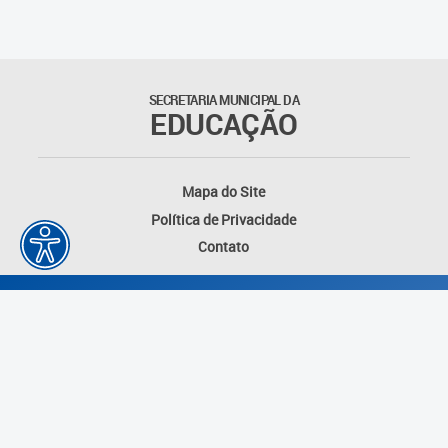
Outros documentos
Coordenadoria de Ensino
SECRETARIA MUNICIPAL DA
Fundamental
EDUCAÇÃO
Gerência de Currículo
Mapa do Site
Gerência de Educação de
Política de Privacidade
Jovens e Adultos
Contato
Gerência de Educação
Integral
Gerência de Gestão
Escolar
Núcleo de Mídias Educacionais
Desenvolvido por: Instituto das Cidades