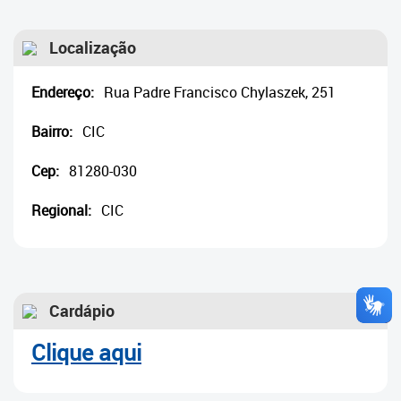
Cadastramento Escolar
Localização
Cadastro Online
Portal ICS Instituto Curitiba de
Endereço:
Rua Padre Francisco Chylaszek, 251
Saúde
Bairro:
CIC
Portal Aprendere
Cep:
81280-030
Portal do Servidor
Regional:
CIC
Cardápio
Clique aqui