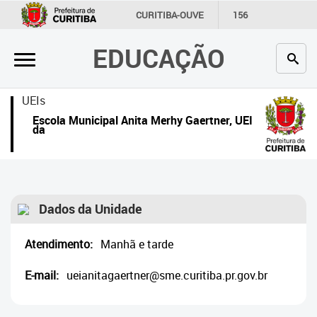
×
CURITIBA-OUVE
156
INFORMAÇÃO
SECRETARIAS
EDUCAÇÃO
Inicial
Secretaria
UEIs
Escola Municipal Anita Merhy Gaertner, UEI
Profissionais da educação
da
Crianças e estudantes
Comunidade
Dados da Unidade
Contato
Atendimento:
Manhã e tarde
Links
úteis
E-mail:
ueianitagaertner@sme.curitiba.pr.gov.br
Portal da Prefeitura de Curitiba