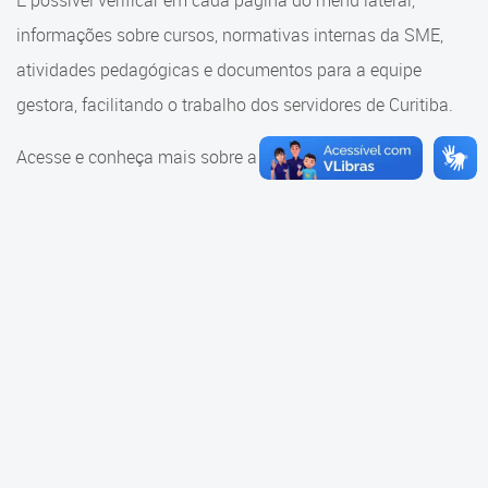
É possível verificar em cada página do menu lateral,
Cadastramento Escolar
informações sobre cursos, normativas internas da SME,
Consulta ao acervo
Cadastro Online
atividades pedagógicas e documentos para a equipe
Educação e Cultura
gestora, facilitando o trabalho dos servidores de Curitiba.
Portal ICS Instituto Curitiba de
Saúde
Faróis do Saber e Inovação
Acesse e conheça mais sobre a SME.
Portal Aprendere
Linhas do Conhecimento
Portal do Servidor
Materiais e referenciais
Coordenadoria de Educação
Infantil
Cadernos Pedagógicos
Parâmetros de Qualidade
Currículo da Educação
Infantil