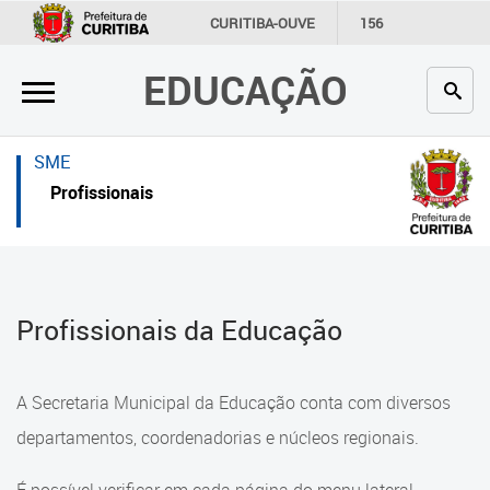
×
×
CURITIBA-OUVE
156
INFORMAÇÃO
SECRETARIAS
EDUCAÇÃO
Inicial
Inicial
Secretaria
Inicial
SME
Profissionais da educação
Secretaria
Profissionais
Crianças e estudantes
Links Úteis
Comunidade
Profissionais da educação
Profissionais da Educação
Contato
Crianças e estudantes
Links
Comunidade
A Secretaria Municipal da Educação conta com diversos
úteis
Contato
departamentos, coordenadorias e núcleos regionais.
Portal da Prefeitura de Curitiba
Comunidade Escola