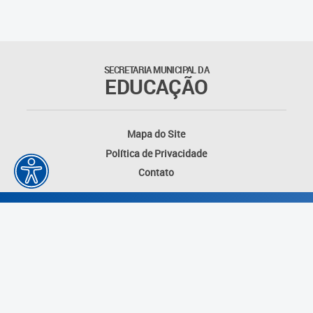
Outros documentos
Coordenadoria de Ensino
SECRETARIA MUNICIPAL DA
Fundamental
EDUCAÇÃO
Gerência de Currículo
Mapa do Site
Gerência de Educação de
Política de Privacidade
Jovens e Adultos
Contato
Gerência de Educação
Integral
Gerência de Gestão
Escolar
Núcleo de Mídias Educacionais
Desenvolvido por: Instituto das Cidades