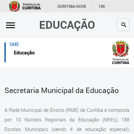
×
×
CURITIBA-OUVE
156
INFORMAÇÃO
SECRETARIAS
EDUCAÇÃO
Inicial
Inicial
Secretaria
Inicial
SME
Profissionais da educação
Secretaria
Educação
Crianças e estudantes
Links Úteis
Comunidade
Profissionais da educação
Secretaria Municipal da Educação
Contato
Crianças e estudantes
Links
Comunidade
A Rede Municipal de Ensino (RME) de Curitiba é composta
úteis
Contato
por: 10 Núcleos Regionais da Educação (NREs); 188
Portal da Prefeitura de Curitiba
Escolas Municipais (sendo 4 de educação especial);
Estrutura da Secretaria