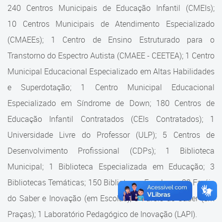
Cadastramento Escolar
240 Centros Municipais de Educação Infantil (CMEIs);
Estrutura da Secretaria
10 Centros Municipais de Atendimento Especializado
Cadastro Online
(CMAEEs); 1 Centro de Ensino Estruturado para o
Superintendência Executiva
Portal ICS Instituto Curitiba de
Transtorno do Espectro Autista (CMAEE - CEETEA); 1 Centro
Saúde
Superintendência Executiva
Municipal Educacional Especializado em Altas Habilidades
Portal Aprendere
Departamento de Logística
e Superdotação; 1 Centro Municipal Educacional
Especializado em Síndrome de Down; 180 Centros de
Portal do Servidor
Departamento de Logística
Educação Infantil Contratados (CEIs Contratados); 1
Gerência de Almoxarifado
Universidade Livre do Professor (ULP); 5 Centros de
Desenvolvimento Profissional (CDPs); 1 Biblioteca
Gerência de Aquisição e
Gestão Contratual de
Municipal; 1 Biblioteca Especializada em Educação; 3
Serviços
Bibliotecas Temáticas; 150 Bibliotecas Escolares; 32 Faróis
do Saber e Inovação (em Escolas); 9 Faróis do Saber (em
Gerência de Contratos
Praças); 1 Laboratório Pedagógico de Inovação (LAPI).
Gerência de Limpeza e