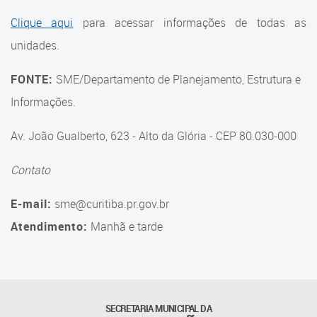
Suporte aos Contratos
Clique aqui
para acessar informações de todas as
unidades.
Gerência de Segurança
Monitorada
FONTE:
SME/Departamento de Planejamento, Estrutura e
Gerência de Transporte
Informações.
Escolar e Frota SME
Av. João Gualberto, 623 - Alto da Glória - CEP 80.030-000
Gerência de Transporte para
a Educação Especial - SITES
Contato
Gerência de Informação e
E-mail:
sme@curitiba.pr.gov.br
Tecnologia
Atendimento:
Manhã e tarde
Coordenadoria de
Alimentação Escolar
Fale Conosco
SECRETARIA MUNICIPAL DA