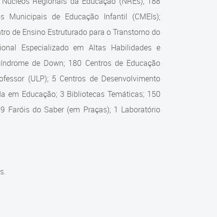
0 Núcleos Regionais da Educação (NREs); 188
s Municipais de Educação Infantil (CMEIs);
ro de Ensino Estruturado para o Transtorno do
onal Especializado em Altas Habilidades e
 Síndrome de Down; 180 Centros de Educação
Professor (ULP); 5 Centros de Desenvolvimento
zada em Educação; 3 Bibliotecas Temáticas; 150
 9 Faróis do Saber (em Praças); 1 Laboratório
s.