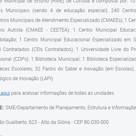
e Municipal de Ensino (RME) de Curitiba é composta por: 1
as Municipais (sendo 4 de educação especial); 240 Centro
tros Municipais de Atendimento Especializado (CMAEEs); 1 Cent
tro Autista (CMAEE - CEETEA); 1 Centro Municipal Educaci
dotação; 1 Centro Municipal Educacional Especializado em
il Contratados (CEIs Contratados); 1 Universidade Livre do 
sional (CDPs); 1 Biblioteca Municipal; 1 Biblioteca Especiali
tecas Escolares; 32 Faróis do Saber e Inovação (em Escolas);
gico de Inovação (LAPI).
 aqui
para acessar informações de todas as unidades.
E:
SME/Departamento de Planejamento, Estrutura e Informaçõe
ão Gualberto, 623 - Alto da Glória - CEP 80.030-000