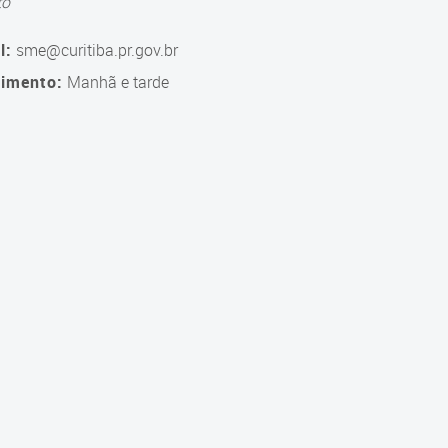
to
l:
sme@curitiba.pr.gov.br
imento:
Manhã e tarde