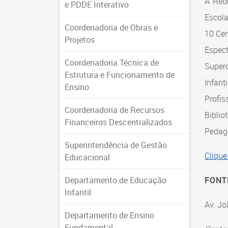
A Red
e PDDE Interativo
Escol
Coordenadoria de Obras e
10 Cen
Projetos
Espec
Coordenadoria Técnica de
Super
Estrutura e Funcionamento de
Infant
Ensino
Profis
Coordenadoria de Recursos
Biblio
Financeiros Descentralizados
Pedagó
Superintendência de Gestão
Clique
Educacional
Departamento de Educação
FONT
Infantil
Av. Jo
Departamento de Ensino
Fundamental