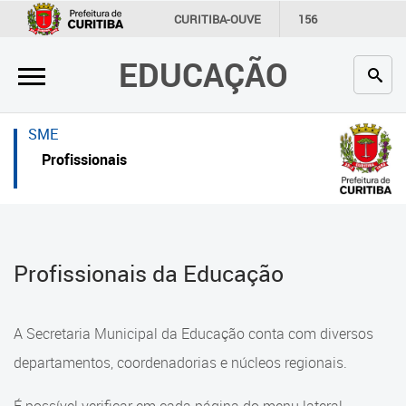
×
×
CURITIBA-OUVE
156
INFORMAÇÃO
SECRETARIAS
EDUCAÇÃO
Inicial
Inicial
Secretaria
Inicial
SME
Profissionais da educação
Secretaria
Profissionais
Crianças e estudantes
Links Úteis
Comunidade
Profissionais da educação
Profissionais da Educação
Contato
Crianças e estudantes
Links
Comunidade
A Secretaria Municipal da Educação conta com diversos
úteis
Contato
departamentos, coordenadorias e núcleos regionais.
Portal da Prefeitura de Curitiba
Comunidade Escola