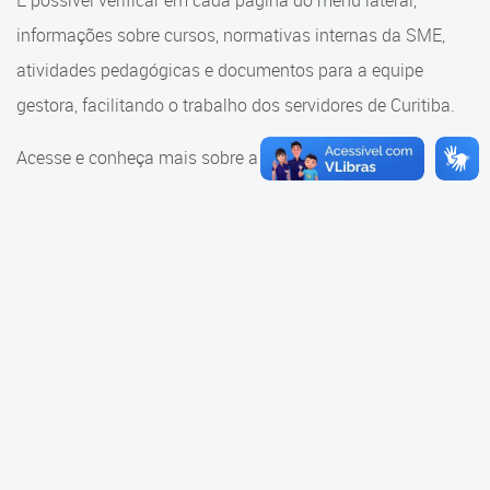
É possível verificar em cada página do menu lateral,
Cadastramento Escolar
informações sobre cursos, normativas internas da SME,
Consulta ao acervo
Cadastro Online
atividades pedagógicas e documentos para a equipe
Educação e Cultura
gestora, facilitando o trabalho dos servidores de Curitiba.
Portal ICS Instituto Curitiba de
Saúde
Faróis do Saber e Inovação
Acesse e conheça mais sobre a SME.
Portal Aprendere
Linhas do Conhecimento
Portal do Servidor
Materiais e referenciais
Coordenadoria de Educação
Infantil
Cadernos Pedagógicos
Parâmetros de Qualidade
Currículo da Educação
Infantil