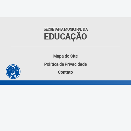
Outros documentos
Coordenadoria de Ensino
SECRETARIA MUNICIPAL DA
Fundamental
EDUCAÇÃO
Gerência de Currículo
Mapa do Site
Gerência de Educação de
Política de Privacidade
Jovens e Adultos
Contato
Gerência de Educação
Integral
Gerência de Gestão
Escolar
Núcleo de Mídias Educacionais
Desenvolvido por: Instituto das Cidades