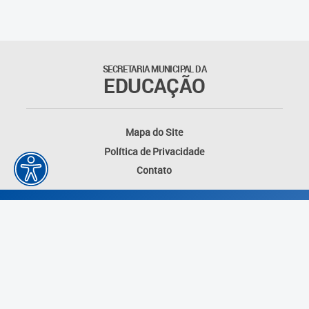
Outros documentos
Coordenadoria de Ensino
SECRETARIA MUNICIPAL DA
Fundamental
EDUCAÇÃO
Gerência de Currículo
Mapa do Site
Gerência de Educação de
Política de Privacidade
Jovens e Adultos
Contato
Gerência de Educação
Integral
Gerência de Gestão
Escolar
Núcleo de Mídias Educacionais
Desenvolvido por: Instituto das Cidades