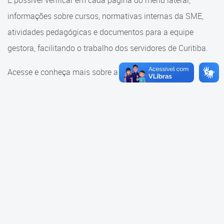
É possível verificar em cada página do menu lateral,
Cadastramento Escolar
informações sobre cursos, normativas internas da SME,
Consulta ao acervo
Cadastro Online
atividades pedagógicas e documentos para a equipe
Educação e Cultura
gestora, facilitando o trabalho dos servidores de Curitiba.
Portal ICS Instituto Curitiba de
Saúde
Faróis do Saber e Inovação
Acesse e conheça mais sobre a SME.
Portal Aprendere
Linhas do Conhecimento
Portal do Servidor
Materiais e referenciais
Coordenadoria de Educação
Infantil
Cadernos Pedagógicos
Parâmetros de Qualidade
Currículo da Educação
Infantil