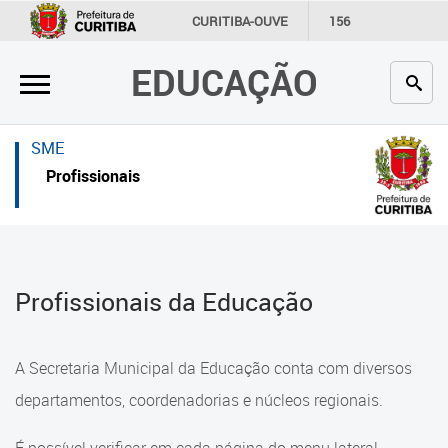
×
×
CURITIBA-OUVE
156
INFORMAÇÃO
SECRETARIAS
EDUCAÇÃO
Inicial
Inicial
Secretaria
Inicial
SME
Profissionais da educação
Secretaria
Profissionais
Crianças e estudantes
Links Úteis
Comunidade
Profissionais da educação
Profissionais da Educação
Contato
Crianças e estudantes
Links
Comunidade
A Secretaria Municipal da Educação conta com diversos
úteis
Contato
departamentos, coordenadorias e núcleos regionais.
Portal da Prefeitura de Curitiba
Comunidade Escola