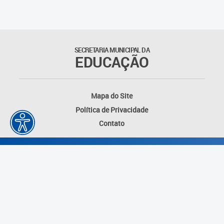
Matrículas
Núcleo de Mídias Educacionais
SECRETARIA MUNICIPAL DA
EDUCAÇÃO
Rede Municipal de Bibliotecas
Telegramática
Mapa do Site
Política de Privacidade
Transporte Escolar
Contato
Desenvolvido por: Instituto das Cidades