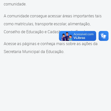
Cadastramento Escolar
comunidade.
Cadastramento Escolar
Cadastro Online
A comunidade consegue acessar áreas importantes tais
Comunidade Escola
como matrículas, transporte escolar, alimentação,
Portal ICS Instituto Curitiba de
Saúde
Conselho de Educação e Cadastramento Escolar.
Conselho Municipal de
Educação
Portal Aprendere
Acesse as páginas e conheça mais sobre as ações da
Consulta ao acervo
Secretaria Municipal da Educação.
Portal do Servidor
Credenciamento
Educação e Cultura
Faróis do Saber e Inovação
Histórico e Transferência
Escolar
Mama Nenê