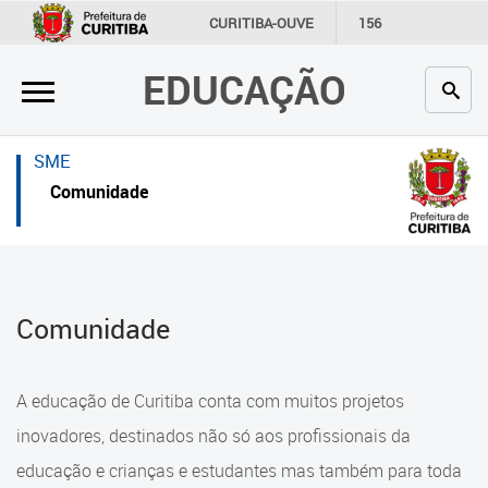
×
×
CURITIBA-OUVE
156
INFORMAÇÃO
SECRETARIAS
EDUCAÇÃO
Inicial
Inicial
Secretaria
Inicial
SME
Profissionais da educação
Secretaria
Comunidade
Crianças e estudantes
Links Úteis
Comunidade
Profissionais da educação
Comunidade
Contato
Crianças e estudantes
Links
Comunidade
A educação de Curitiba conta com muitos projetos
úteis
Contato
inovadores, destinados não só aos profissionais da
Portal da Prefeitura de Curitiba
educação e crianças e estudantes mas também para toda
Alimentação Escolar