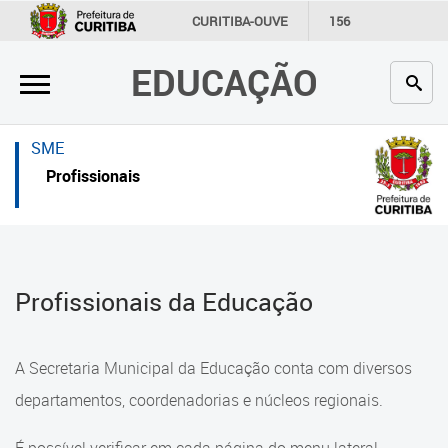
×
×
CURITIBA-OUVE
156
INFORMAÇÃO
SECRETARIAS
EDUCAÇÃO
Inicial
Inicial
Secretaria
Inicial
SME
Profissionais da educação
Secretaria
Profissionais
Crianças e estudantes
Links Úteis
Comunidade
Profissionais da educação
Profissionais da Educação
Contato
Crianças e estudantes
Links
Comunidade
A Secretaria Municipal da Educação conta com diversos
úteis
Contato
departamentos, coordenadorias e núcleos regionais.
Portal da Prefeitura de Curitiba
Comunidade Escola