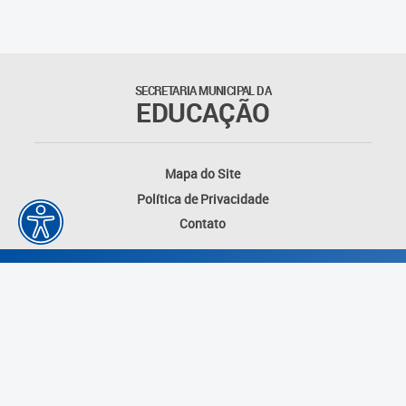
Outros documentos
Coordenadoria de Ensino
SECRETARIA MUNICIPAL DA
Fundamental
EDUCAÇÃO
Gerência de Currículo
Mapa do Site
Gerência de Educação de
Política de Privacidade
Jovens e Adultos
Contato
Gerência de Educação
Integral
Gerência de Gestão
Escolar
Núcleo de Mídias Educacionais
Desenvolvido por: Instituto das Cidades