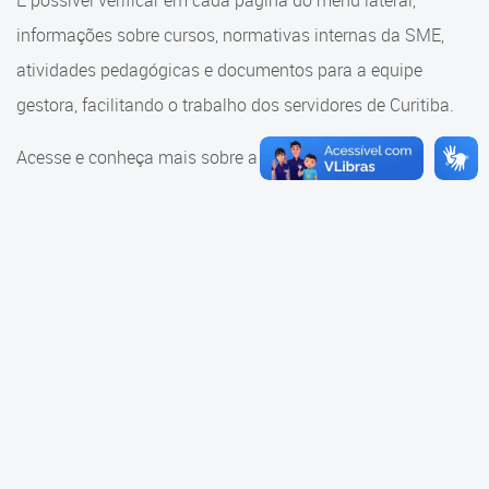
É possível verificar em cada página do menu lateral,
Cadastramento Escolar
informações sobre cursos, normativas internas da SME,
Consulta ao acervo
Cadastro Online
atividades pedagógicas e documentos para a equipe
Educação e Cultura
gestora, facilitando o trabalho dos servidores de Curitiba.
Portal ICS Instituto Curitiba de
Saúde
Faróis do Saber e Inovação
Acesse e conheça mais sobre a SME.
Portal Aprendere
Linhas do Conhecimento
Portal do Servidor
Materiais e referenciais
Coordenadoria de Educação
Infantil
Cadernos Pedagógicos
Parâmetros de Qualidade
Currículo da Educação
Infantil