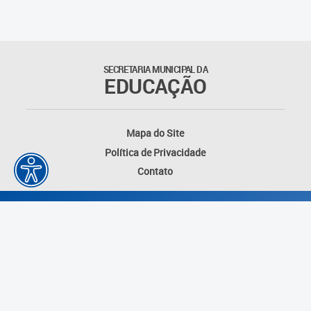
Outros documentos
Coordenadoria de Ensino
SECRETARIA MUNICIPAL DA
Fundamental
EDUCAÇÃO
Gerência de Currículo
Mapa do Site
Gerência de Educação de
Política de Privacidade
Jovens e Adultos
Contato
Gerência de Educação
Integral
Gerência de Gestão
Escolar
Núcleo de Mídias Educacionais
Desenvolvido por: Instituto das Cidades