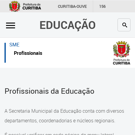
×
×
CURITIBA-OUVE
156
INFORMAÇÃO
SECRETARIAS
EDUCAÇÃO
Inicial
Inicial
Secretaria
Inicial
SME
Profissionais da educação
Secretaria
Profissionais
Crianças e estudantes
Links Úteis
Comunidade
Profissionais da educação
Profissionais da Educação
Contato
Crianças e estudantes
Links
Comunidade
A Secretaria Municipal da Educação conta com diversos
úteis
Contato
departamentos, coordenadorias e núcleos regionais.
Portal da Prefeitura de Curitiba
Comunidade Escola