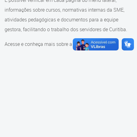
É possível verificar em cada página do menu lateral,
Cadastramento Escolar
informações sobre cursos, normativas internas da SME,
Consulta ao acervo
Cadastro Online
atividades pedagógicas e documentos para a equipe
Educação e Cultura
gestora, facilitando o trabalho dos servidores de Curitiba.
Portal ICS Instituto Curitiba de
Saúde
Faróis do Saber e Inovação
Acesse e conheça mais sobre a SME.
Portal Aprendere
Linhas do Conhecimento
Portal do Servidor
Materiais e referenciais
Coordenadoria de Educação
Infantil
Cadernos Pedagógicos
Parâmetros de Qualidade
Currículo da Educação
Infantil