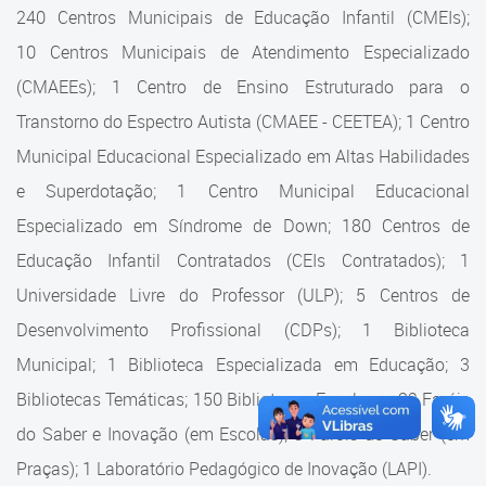
Cadastramento Escolar
240 Centros Municipais de Educação Infantil (CMEIs);
Estrutura da Secretaria
10 Centros Municipais de Atendimento Especializado
Cadastro Online
(CMAEEs); 1 Centro de Ensino Estruturado para o
Superintendência Executiva
Portal ICS Instituto Curitiba de
Transtorno do Espectro Autista (CMAEE - CEETEA); 1 Centro
Saúde
Superintendência Executiva
Municipal Educacional Especializado em Altas Habilidades
Portal Aprendere
Departamento de Logística
e Superdotação; 1 Centro Municipal Educacional
Especializado em Síndrome de Down; 180 Centros de
Portal do Servidor
Departamento de Logística
Educação Infantil Contratados (CEIs Contratados); 1
Gerência de Almoxarifado
Universidade Livre do Professor (ULP); 5 Centros de
Desenvolvimento Profissional (CDPs); 1 Biblioteca
Gerência de Aquisição e
Gestão Contratual de
Municipal; 1 Biblioteca Especializada em Educação; 3
Serviços
Bibliotecas Temáticas; 150 Bibliotecas Escolares; 32 Faróis
do Saber e Inovação (em Escolas); 9 Faróis do Saber (em
Gerência de Contratos
Praças); 1 Laboratório Pedagógico de Inovação (LAPI).
Gerência de Limpeza e