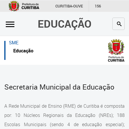
×
×
CURITIBA-OUVE
156
INFORMAÇÃO
SECRETARIAS
EDUCAÇÃO
Inicial
Inicial
Secretaria
Inicial
SME
Profissionais da educação
Secretaria
Educação
Crianças e estudantes
Links Úteis
Comunidade
Profissionais da educação
Secretaria Municipal da Educação
Contato
Crianças e estudantes
Links
Comunidade
A Rede Municipal de Ensino (RME) de Curitiba é composta
úteis
Contato
por: 10 Núcleos Regionais da Educação (NREs); 188
Portal da Prefeitura de Curitiba
Escolas Municipais (sendo 4 de educação especial);
Estrutura da Secretaria