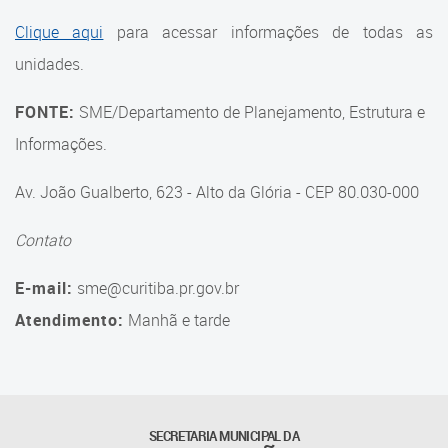
Suporte aos Contratos
Clique aqui
para acessar informações de todas as
unidades.
Gerência de Segurança
Monitorada
FONTE:
SME/Departamento de Planejamento, Estrutura e
Gerência de Transporte
Informações.
Escolar e Frota SME
Av. João Gualberto, 623 - Alto da Glória - CEP 80.030-000
Gerência de Transporte para
a Educação Especial - SITES
Contato
Gerência de Informação e
E-mail:
sme@curitiba.pr.gov.br
Tecnologia
Atendimento:
Manhã e tarde
Coordenadoria de
Alimentação Escolar
Fale Conosco
SECRETARIA MUNICIPAL DA