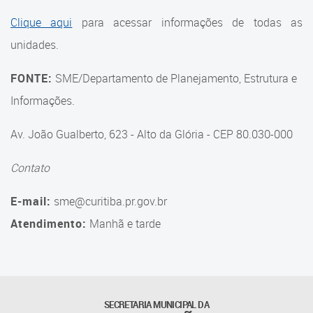
Suporte aos Contratos
Clique aqui
para acessar informações de todas as
unidades.
Gerência de Segurança
Monitorada
FONTE:
SME/Departamento de Planejamento, Estrutura e
Gerência de Transporte
Informações.
Escolar e Frota SME
Av. João Gualberto, 623 - Alto da Glória - CEP 80.030-000
Gerência de Transporte para
a Educação Especial - SITES
Contato
Gerência de Informação e
E-mail:
sme@curitiba.pr.gov.br
Tecnologia
Atendimento:
Manhã e tarde
Coordenadoria de
Alimentação Escolar
Fale Conosco
SECRETARIA MUNICIPAL DA