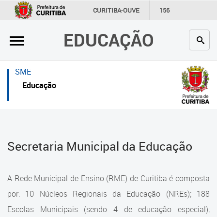
×
×
CURITIBA-OUVE
156
INFORMAÇÃO
SECRETARIAS
EDUCAÇÃO
Inicial
Inicial
Secretaria
Inicial
SME
Profissionais da educação
Secretaria
Educação
Crianças e estudantes
Links Úteis
Comunidade
Profissionais da educação
Secretaria Municipal da Educação
Contato
Crianças e estudantes
Links
Comunidade
A Rede Municipal de Ensino (RME) de Curitiba é composta
úteis
Contato
por: 10 Núcleos Regionais da Educação (NREs); 188
Portal da Prefeitura de Curitiba
Escolas Municipais (sendo 4 de educação especial);
Estrutura da Secretaria