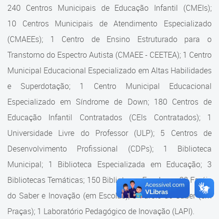
Cadastramento Escolar
240 Centros Municipais de Educação Infantil (CMEIs);
Estrutura da Secretaria
10 Centros Municipais de Atendimento Especializado
Cadastro Online
(CMAEEs); 1 Centro de Ensino Estruturado para o
Superintendência Executiva
Portal ICS Instituto Curitiba de
Transtorno do Espectro Autista (CMAEE - CEETEA); 1 Centro
Saúde
Superintendência Executiva
Municipal Educacional Especializado em Altas Habilidades
Portal Aprendere
Departamento de Logística
e Superdotação; 1 Centro Municipal Educacional
Especializado em Síndrome de Down; 180 Centros de
Portal do Servidor
Departamento de Logística
Educação Infantil Contratados (CEIs Contratados); 1
Gerência de Almoxarifado
Universidade Livre do Professor (ULP); 5 Centros de
Desenvolvimento Profissional (CDPs); 1 Biblioteca
Gerência de Aquisição e
Gestão Contratual de
Municipal; 1 Biblioteca Especializada em Educação; 3
Serviços
Bibliotecas Temáticas; 150 Bibliotecas Escolares; 32 Faróis
do Saber e Inovação (em Escolas); 9 Faróis do Saber (em
Gerência de Contratos
Praças); 1 Laboratório Pedagógico de Inovação (LAPI).
Gerência de Limpeza e