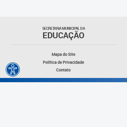
Matrículas
Núcleo de Mídias Educacionais
SECRETARIA MUNICIPAL DA
EDUCAÇÃO
Rede Municipal de Bibliotecas
Telegramática
Mapa do Site
Política de Privacidade
Transporte Escolar
Contato
Desenvolvido por: Instituto das Cidades