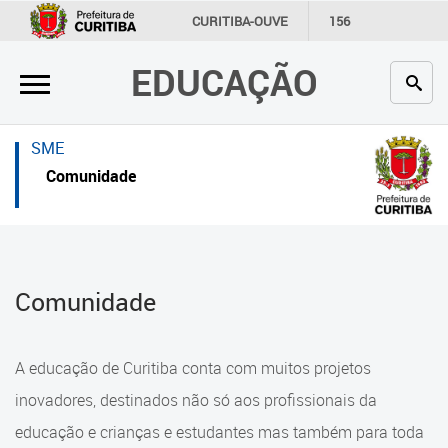
×
×
CURITIBA-OUVE
156
INFORMAÇÃO
SECRETARIAS
EDUCAÇÃO
Inicial
Inicial
Secretaria
Inicial
SME
Profissionais da educação
Secretaria
Comunidade
Crianças e estudantes
Links Úteis
Comunidade
Profissionais da educação
Comunidade
Contato
Crianças e estudantes
Links
Comunidade
A educação de Curitiba conta com muitos projetos
úteis
Contato
inovadores, destinados não só aos profissionais da
Portal da Prefeitura de Curitiba
educação e crianças e estudantes mas também para toda
Alimentação Escolar