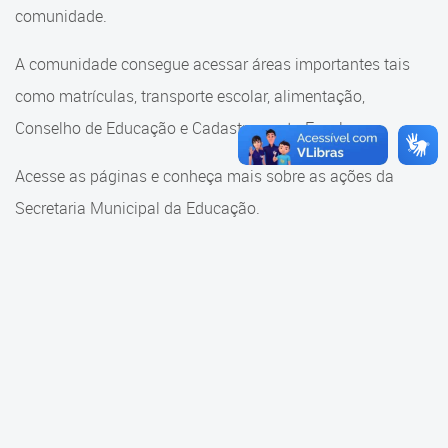
Cadastramento Escolar
comunidade.
Cadastramento Escolar
Cadastro Online
A comunidade consegue acessar áreas importantes tais
Comunidade Escola
como matrículas, transporte escolar, alimentação,
Portal ICS Instituto Curitiba de
Saúde
Conselho de Educação e Cadastramento Escolar.
Conselho Municipal de
Educação
Portal Aprendere
Acesse as páginas e conheça mais sobre as ações da
Consulta ao acervo
Secretaria Municipal da Educação.
Portal do Servidor
Credenciamento
Educação e Cultura
Faróis do Saber e Inovação
Histórico e Transferência
Escolar
Mama Nenê