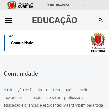
×
×
CURITIBA-OUVE
156
INFORMAÇÃO
SECRETARIAS
EDUCAÇÃO
Inicial
Inicial
Secretaria
Inicial
SME
Profissionais da educação
Secretaria
Comunidade
Crianças e estudantes
Links Úteis
Comunidade
Profissionais da educação
Comunidade
Contato
Crianças e estudantes
Links
Comunidade
A educação de Curitiba conta com muitos projetos
úteis
Contato
inovadores, destinados não só aos profissionais da
Portal da Prefeitura de Curitiba
educação e crianças e estudantes mas também para toda
Alimentação Escolar