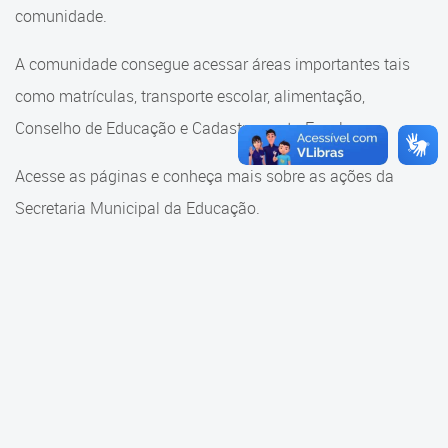
Cadastramento Escolar
comunidade.
Cadastramento Escolar
Cadastro Online
A comunidade consegue acessar áreas importantes tais
Comunidade Escola
como matrículas, transporte escolar, alimentação,
Portal ICS Instituto Curitiba de
Saúde
Conselho de Educação e Cadastramento Escolar.
Conselho Municipal de
Educação
Portal Aprendere
Acesse as páginas e conheça mais sobre as ações da
Consulta ao acervo
Secretaria Municipal da Educação.
Portal do Servidor
Credenciamento
Educação e Cultura
Faróis do Saber e Inovação
Histórico e Transferência
Escolar
Mama Nenê