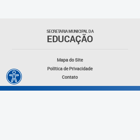
Matrículas
Núcleo de Mídias Educacionais
SECRETARIA MUNICIPAL DA
EDUCAÇÃO
Rede Municipal de Bibliotecas
Telegramática
Mapa do Site
Política de Privacidade
Transporte Escolar
Contato
Desenvolvido por: Instituto das Cidades