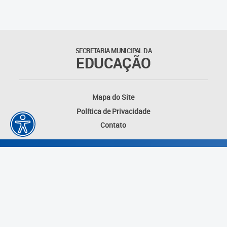
Matrículas
Núcleo de Mídias Educacionais
SECRETARIA MUNICIPAL DA
EDUCAÇÃO
Rede Municipal de Bibliotecas
Telegramática
Mapa do Site
Política de Privacidade
Transporte Escolar
Contato
Desenvolvido por: Instituto das Cidades