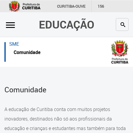
×
×
CURITIBA-OUVE
156
INFORMAÇÃO
SECRETARIAS
EDUCAÇÃO
Inicial
Inicial
Secretaria
Inicial
SME
Profissionais da educação
Secretaria
Comunidade
Crianças e estudantes
Links Úteis
Comunidade
Profissionais da educação
Comunidade
Contato
Crianças e estudantes
Links
Comunidade
A educação de Curitiba conta com muitos projetos
úteis
Contato
inovadores, destinados não só aos profissionais da
Portal da Prefeitura de Curitiba
educação e crianças e estudantes mas também para toda
Alimentação Escolar