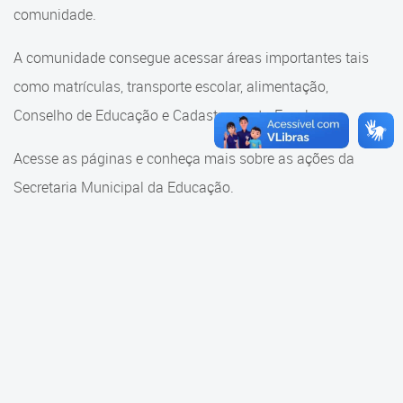
Cadastramento Escolar
comunidade.
Cadastramento Escolar
Cadastro Online
A comunidade consegue acessar áreas importantes tais
Comunidade Escola
como matrículas, transporte escolar, alimentação,
Portal ICS Instituto Curitiba de
Saúde
Conselho de Educação e Cadastramento Escolar.
Conselho Municipal de
Educação
Portal Aprendere
Acesse as páginas e conheça mais sobre as ações da
Consulta ao acervo
Secretaria Municipal da Educação.
Portal do Servidor
Credenciamento
Educação e Cultura
Faróis do Saber e Inovação
Histórico e Transferência
Escolar
Mama Nenê