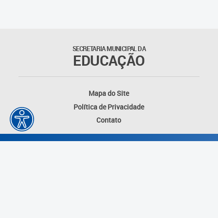
Outros documentos
Coordenadoria de Ensino
SECRETARIA MUNICIPAL DA
Fundamental
EDUCAÇÃO
Gerência de Currículo
Mapa do Site
Gerência de Educação de
Política de Privacidade
Jovens e Adultos
Contato
Gerência de Educação
Integral
Gerência de Gestão
Escolar
Núcleo de Mídias Educacionais
Desenvolvido por: Instituto das Cidades