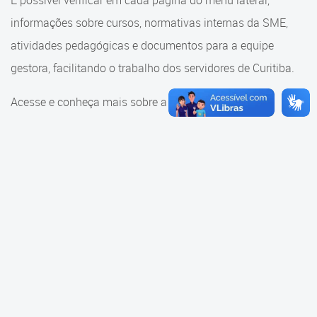
É possível verificar em cada página do menu lateral,
Cadastramento Escolar
informações sobre cursos, normativas internas da SME,
Consulta ao acervo
Cadastro Online
atividades pedagógicas e documentos para a equipe
Educação e Cultura
gestora, facilitando o trabalho dos servidores de Curitiba.
Portal ICS Instituto Curitiba de
Saúde
Faróis do Saber e Inovação
Acesse e conheça mais sobre a SME.
Portal Aprendere
Linhas do Conhecimento
Portal do Servidor
Materiais e referenciais
Coordenadoria de Educação
Infantil
Cadernos Pedagógicos
Parâmetros de Qualidade
Currículo da Educação
Infantil