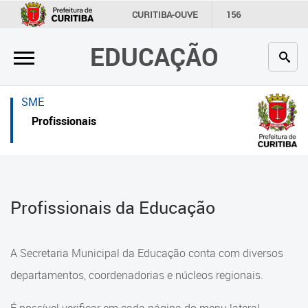
×
×
CURITIBA-OUVE
156
INFORMAÇÃO
SECRETARIAS
EDUCAÇÃO
Inicial
Inicial
Secretaria
Inicial
SME
Profissionais da educação
Secretaria
Profissionais
Crianças e estudantes
Links Úteis
Comunidade
Profissionais da educação
Profissionais da Educação
Contato
Crianças e estudantes
Links
Comunidade
A Secretaria Municipal da Educação conta com diversos
úteis
Contato
departamentos, coordenadorias e núcleos regionais.
Portal da Prefeitura de Curitiba
Comunidade Escola