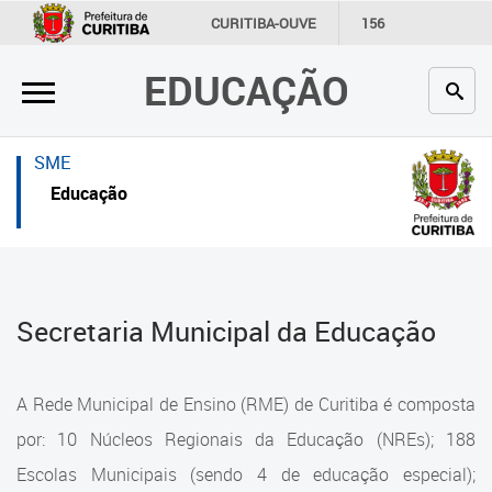
×
×
CURITIBA-OUVE
156
INFORMAÇÃO
SECRETARIAS
EDUCAÇÃO
Inicial
Inicial
Secretaria
Inicial
SME
Profissionais da educação
Secretaria
Educação
Crianças e estudantes
Links Úteis
Comunidade
Profissionais da educação
Secretaria Municipal da Educação
Contato
Crianças e estudantes
Links
Comunidade
A Rede Municipal de Ensino (RME) de Curitiba é composta
úteis
Contato
por: 10 Núcleos Regionais da Educação (NREs); 188
Portal da Prefeitura de Curitiba
Escolas Municipais (sendo 4 de educação especial);
Estrutura da Secretaria