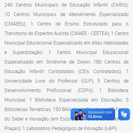
Cadastramento Escolar
240 Centros Municipais de Educação Infantil (CMEIs);
Estrutura da Secretaria
10 Centros Municipais de Atendimento Especializado
Cadastro Online
(CMAEEs); 1 Centro de Ensino Estruturado para o
Superintendência Executiva
Portal ICS Instituto Curitiba de
Transtorno do Espectro Autista (CMAEE - CEETEA); 1 Centro
Saúde
Superintendência Executiva
Municipal Educacional Especializado em Altas Habilidades
Portal Aprendere
Departamento de Logística
e Superdotação; 1 Centro Municipal Educacional
Especializado em Síndrome de Down; 180 Centros de
Portal do Servidor
Departamento de Logística
Educação Infantil Contratados (CEIs Contratados); 1
Gerência de Almoxarifado
Universidade Livre do Professor (ULP); 5 Centros de
Desenvolvimento Profissional (CDPs); 1 Biblioteca
Gerência de Aquisição e
Gestão Contratual de
Municipal; 1 Biblioteca Especializada em Educação; 3
Serviços
Bibliotecas Temáticas; 150 Bibliotecas Escolares; 32 Faróis
do Saber e Inovação (em Escolas); 9 Faróis do Saber (em
Gerência de Contratos
Praças); 1 Laboratório Pedagógico de Inovação (LAPI).
Gerência de Limpeza e