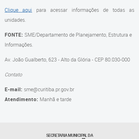
Suporte aos Contratos
Clique aqui
para acessar informações de todas as
unidades.
Gerência de Segurança
Monitorada
FONTE:
SME/Departamento de Planejamento, Estrutura e
Gerência de Transporte
Informações.
Escolar e Frota SME
Av. João Gualberto, 623 - Alto da Glória - CEP 80.030-000
Gerência de Transporte para
a Educação Especial - SITES
Contato
Gerência de Informação e
E-mail:
sme@curitiba.pr.gov.br
Tecnologia
Atendimento:
Manhã e tarde
Coordenadoria de
Alimentação Escolar
Fale Conosco
SECRETARIA MUNICIPAL DA